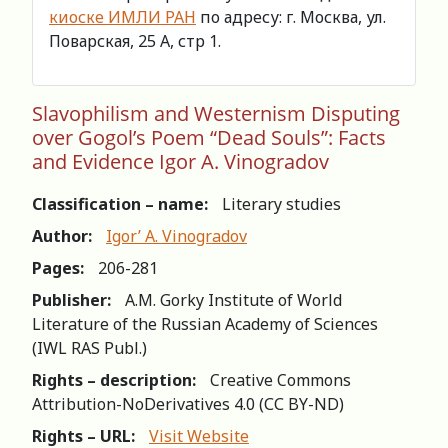
киоске ИМЛИ РАН
по адресу: г. Москва, ул.
Поварская, 25 А, стр 1.
Slavophilism and Westernism Disputing
over Gogol’s Poem “Dead Souls”: Facts
and Evidence Igor A. Vinogradov
Classification – name:
Literary studies
Author:
Igor’ A. Vinogradov
Pages:
206-281
Publisher:
A.M. Gorky Institute of World
Literature of the Russian Academy of Sciences
(IWL RAS Publ.)
Rights – description:
Creative Commons
Attribution-NoDerivatives 4.0 (СС BY-ND)
Rights – URL:
Visit Website