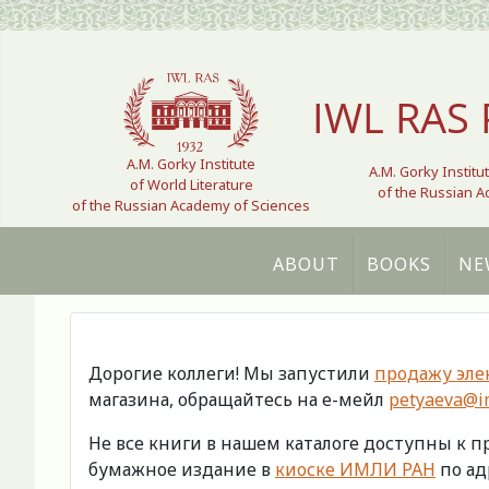
Select your language
IWL RAS 
A.M. Gorky Institute
A.M. Gorky Institu
of World Literature
of the Russian 
of the Russian Academy of Sciences
ABOUT
BOOKS
NE
Дорогие коллеги! Мы запустили
продажу эле
магазина, обращайтесь на е-мейл
petyaeva@im
Не все книги в нашем каталоге доступны к 
бумажное издание в
киоске ИМЛИ РАН
по адр