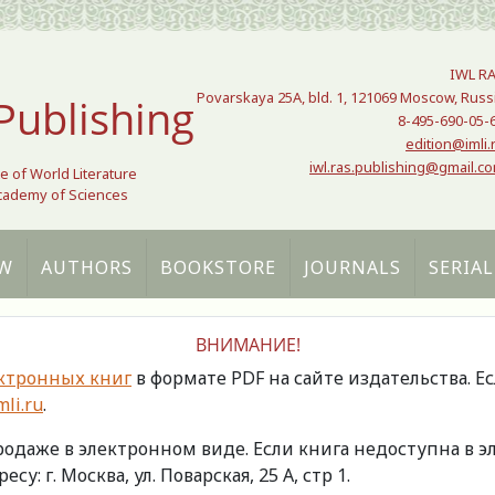
IWL R
Povarskaya 25A, bld. 1, 121069 Moscow, Russ
Publishing
8-495-690-05-
edition@imli.
iwl.ras.publishing@gmail.c
te of World Literature
Academy of Sciences
W
AUTHORS
BOOKSTORE
JOURNALS
SERIAL
ВНИМАНИЕ!
ктронных книг
в формате PDF на сайте издательства. Е
li.ru
.
продаже в электронном виде. Если книга недоступна в
есу: г. Москва, ул. Поварская, 25 А, стр 1.