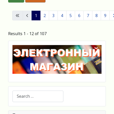
1
2
3
4
5
6
7
8
9
Results 1 - 12 of 107
Search