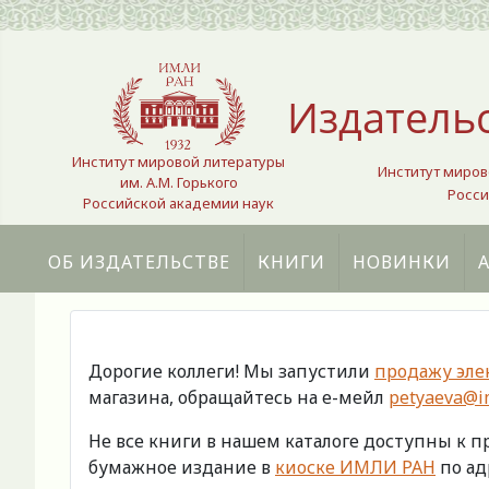
Выберите язык
Издатель
Институт мировой литературы
Институт миров
им. А.М. Горького
Росси
Российской академии наук
ОБ ИЗДАТЕЛЬСТВЕ
КНИГИ
НОВИНКИ
Дорогие коллеги! Мы запустили
продажу эле
магазина, обращайтесь на е-мейл
petyaeva@im
Не все книги в нашем каталоге доступны к 
бумажное издание в
киоске ИМЛИ РАН
по адр