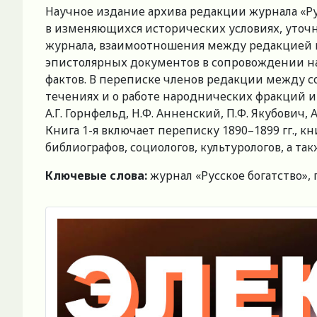
Научное издание архива редакции журнала «Рус
в изменяющихся исторических условиях, уточ
журнала, взаимоотношения между редакцией и 
эпистолярных документов в сопровождении н
фактов. В переписке членов редакции между 
течениях и о работе народнических фракций и 
А.Г. Горнфельд, Н.Ф. Анненский, П.Ф. Якубович, 
Книга 1-я включает переписку 1890–1899 гг., к
библиографов, социологов, культурологов, а 
Ключевые слова:
журнал «Русское богатство»,