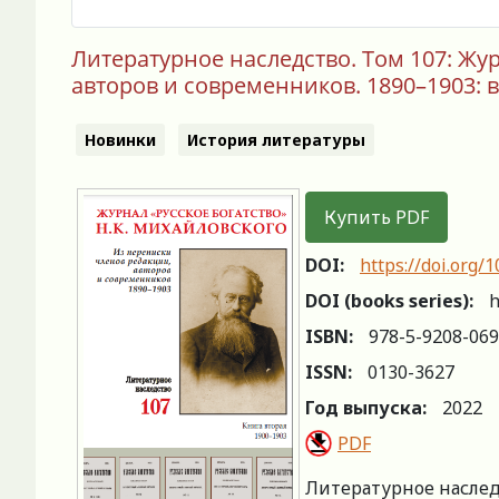
Литературное наследство. Том 107: Жу
авторов и современников. 1890–1903: в 
Новинки
История литературы
Купить PDF
DOI:
https://doi.org
DOI (books series):
h
ISBN:
978-5-9208-069
ISSN:
0130-3627
Год выпуска:
2022
PDF
Литературное наследс