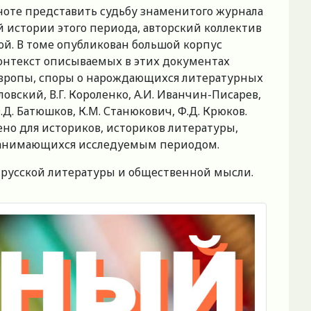
олноте представить судьбу знаменитого журнала
 истории этого периода, авторский коллектив
й. В томе опубликован большой корпус
онтекст описываемых в этих документах
 Европы, споры о нарождающихся литературных
вский, В.Г. Короленко, А.И. Иванчин-Писарев,
 Ф.Д. Батюшков, К.М. Станюкович, Ф.Д. Крюков.
чено для историков, историков литературы,
, занимающихся исследуемым периодом.
я русской литературы и общественной мысли.