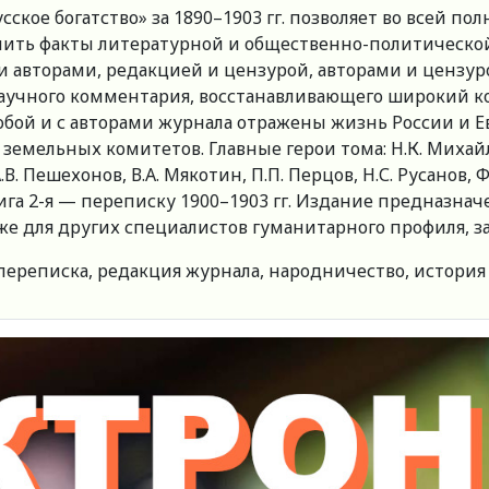
ское богатство» за 1890–1903 гг. позволяет во всей п
нить факты литературной и общественно-политической
авторами, редакцией и цензурой, авторами и цензуро
аучного комментария, восстанавливающего широкий к
собой и с авторами журнала отражены жизнь России и
земельных комитетов. Главные герои тома: Н.К. Михайло
А.В. Пешехонов, В.А. Мякотин, П.П. Перцов, Н.С. Русанов,
нига 2-я — переписку 1900–1903 гг. Издание предназна
также для других специалистов гуманитарного профиля
 переписка, редакция журнала, народничество, истори