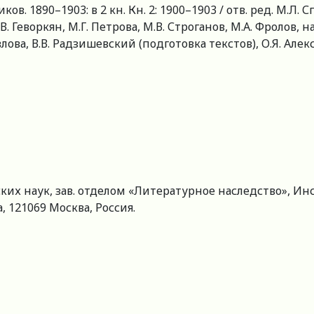
в. 1890–1903: в 2 кн. Кн. 2: 1900–1903 / отв. ред. М.Л. Сп
В. Геворкян, М.Г. Петрова, М.В. Строганов, М.А. Фролов, 
авлова, В.В. Радзишевский (подготовка текстов), О.Я. Але
их наук, зав. отделом «Литературное наследство», Инс
а, 121069 Москва, Россия.