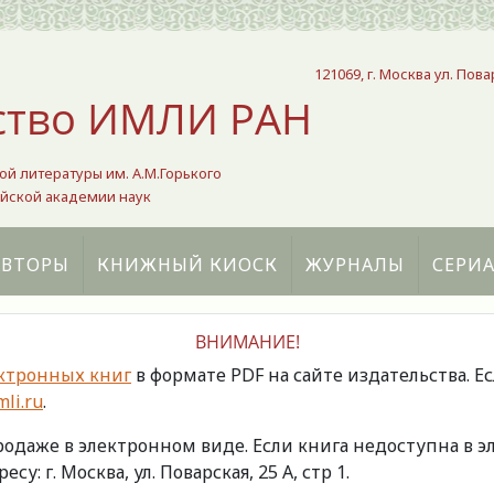
121069, г. Москва ул. Пова
ство ИМЛИ РАН
ой литературы им. А.М.Горького
йской академии наук
АВТОРЫ
КНИЖНЫЙ КИОСК
ЖУРНАЛЫ
СЕРИ
ВНИМАНИЕ!
ктронных книг
в формате PDF на сайте издательства. Е
li.ru
.
продаже в электронном виде. Если книга недоступна в
есу: г. Москва, ул. Поварская, 25 А, стр 1.