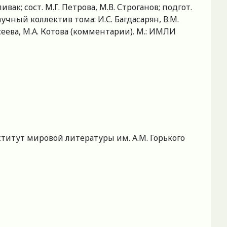
ивак; сост. М.Г. Петрова, М.В. Строганов; подгот.
научный коллектив тома: И.С. Багдасарян, В.М.
ксеева, М.А. Котова (комментарии). М.: ИМЛИ
титут мировой литературы им. А.М. Горького