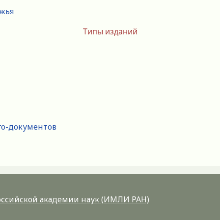
ежья
Типы изданий
го-документов
Российской академии наук (ИМЛИ РАН)