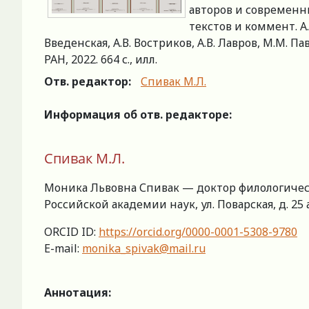
авторов и современнико
текстов и коммент. А.
Введенская, А.В. Востриков, А.В. Лавров, М.М. П
РАН, 2022. 664 с., илл.
Отв. редактор:
Спивак М.Л.
Информация об отв. редакторе:
Спивак М.Л.
Моника Львовна Спивак — доктор филологическ
Российской академии наук, ул. Поварская, д. 25 
ORCID ID:
https://orcid.org/0000-0001-5308-9780
E-mail:
monika_spivak@mail.ru
Аннотация: