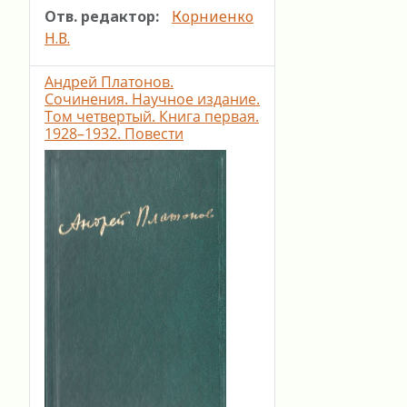
Отв. редактор:
Корниенко
Н.В.
Андрей Платонов.
Сочинения. Научное издание.
Том четвертый. Книга первая.
1928–1932. Повести