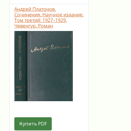
Андрей Платонов.
Сочинения. Научное издание.
Том третий: 1927–1929.
Чевенгур. Роман
Купить PDF