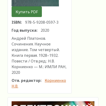
Купить PDF
ISBN:
978-5-9208-0597-3
Год выпуска:
2020
Андрей Платонов.
Сочинения. Научное
издание. Том четвертый.
Книга первая. 1928–1932.
Повести / Отв.ред.: Н.В.
Корниенко — М.: ИМЛИ РАН,
2020
Отв. редактор:
Корниенко
Н.В.