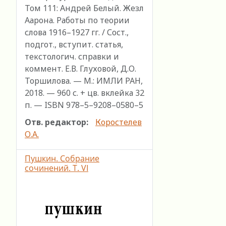
Том 111: Андрей Белый. Жезл
Аарона. Работы по теории
слова 1916–1927 гг. / Сост.,
подгот., вступит. статья,
текстологич. справки и
коммент. Е.В. Глуховой, Д.О.
Торшилова. — М.: ИМЛИ РАН,
2018. — 960 с. + цв. вклейка 32
п. — ISBN 978–5–9208–0580–5
Отв. редактор:
Коростелев
О.А.
Пушкин. Собрание
сочинений. Т. VI