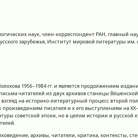
логических наук, член-корреспондент РАН, главный н
ского зарубежья, Институт мировой литературы им. А.
олохова 1956–1984 гг. и является продолжением издани
письма читателей из двух архивов станицы Вёшенской
взгляд на историко-литературный процесс второй поло
 произведениям писателя и к его выступлениям на ХХ–
туры советской эпохи, но в целом истории и русской к
телей.
коведение, архивы, читатели, критика, контексты, ст