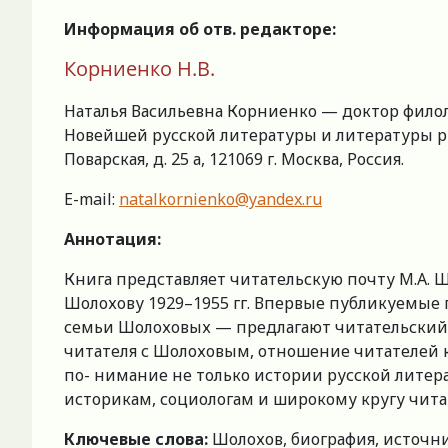
Информация об отв. редакторе:
Корниенко Н.В.
Наталья Васильевна Корниенко — доктор фило
Новейшей русской литературы и литературы рус
Поварская, д. 25 а, 121069 г. Москва, Россия.
E-mail:
natalkornienko@yandex.ru
Аннотация:
Книга представляет читательскую почту М.А. Ш
Шолохову 1929–1955 гг. Впервые публикуемые 
семьи Шолоховых — предлагают читательский 
читателя с Шолоховым, отношение читателей к
по- нимание не только истории русской литера
историкам, социологам и широкому кругу чита
Ключевые слова:
Шолохов, биография, источни