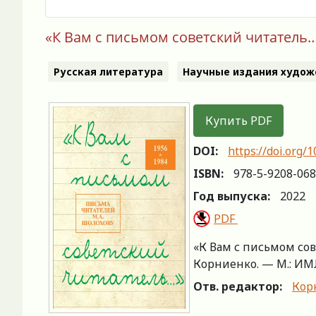
«К Вам с письмом советский читатель…
Русская литература
Научные издания худож
Купить PDF
DOI:
https://doi.org
ISBN:
978-5-9208-068
Год выпуска:
2022
PDF
«К Вам с письмом сов
Корниенко. — М.: ИМЛИ
Отв. редактор:
Кор