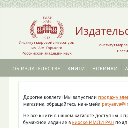
Выберите язык
Издатель
Институт мировой литературы
Институт миров
им. А.М. Горького
Росси
Российской академии наук
ОБ ИЗДАТЕЛЬСТВЕ
КНИГИ
НОВИНКИ
Дорогие коллеги! Мы запустили
продажу эле
магазина, обращайтесь на е-мейл
petyaeva@im
Не все книги в нашем каталоге доступны к 
бумажное издание в
киоске ИМЛИ РАН
по адр