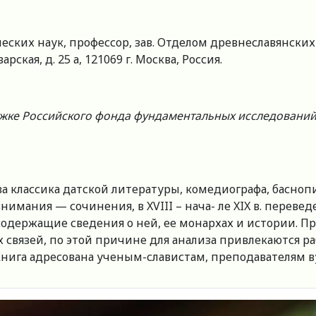
ких наук, профессор, зав. Отделом древнеславянских
рская, д. 25 а, 121069 г. Москва, Россия.
ке Российского фонда фундаментальных исследованийп
 классика датской литературы, комедиографа, баснопи
 внимания — сочинения, в XVIII – нача- ле XIX в. перев
содержащие сведения о ней, ее монархах и истории. П
связей, по этой причине для анализа привлекаются рабо
 Книга адресована ученым-славистам, преподавателям в