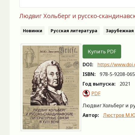
Людвиг Хольберг и русско-скандинавски
Новинки
Русская литература
Зарубежная
Купить PDF
DOI:
https://www.doi
ISBN:
978-5-9208-065
Год выпуска:
2021
PDF
Людвиг Хольберг и ру
Автор:
Люстров М.Ю