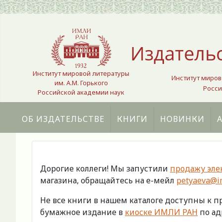
Выберите язык
Издатель
Институт мировой литературы
Институт миров
им. А.М. Горького
Росси
Российской академии наук
ОБ ИЗДАТЕЛЬСТВЕ
КНИГИ
НОВИНКИ
Дорогие коллеги! Мы запустили
продажу эле
магазина, обращайтесь на е-мейл
petyaeva@im
Не все книги в нашем каталоге доступны к 
бумажное издание в
киоске ИМЛИ РАН
по адр