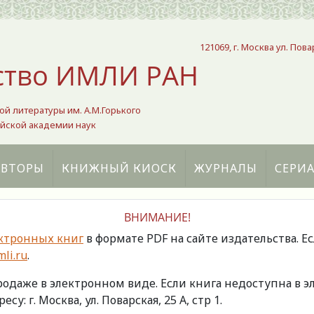
121069, г. Москва ул. Пова
ство ИМЛИ РАН
ой литературы им. А.М.Горького
йской академии наук
АВТОРЫ
КНИЖНЫЙ КИОСК
ЖУРНАЛЫ
СЕРИ
ВНИМАНИЕ!
ктронных книг
в формате PDF на сайте издательства. Е
li.ru
.
продаже в электронном виде. Если книга недоступна в
есу: г. Москва, ул. Поварская, 25 А, стр 1.