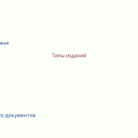
ежья
Типы изданий
го-документов