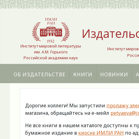
Выберите язык
Издатель
Институт мировой литературы
Институт миров
им. А.М. Горького
Росси
Российской академии наук
ОБ ИЗДАТЕЛЬСТВЕ
КНИГИ
НОВИНКИ
Дорогие коллеги! Мы запустили
продажу эле
магазина, обращайтесь на е-мейл
petyaeva@im
Не все книги в нашем каталоге доступны к 
бумажное издание в
киоске ИМЛИ РАН
по адр