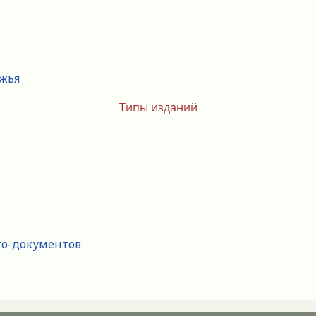
ежья
Типы изданий
го-документов