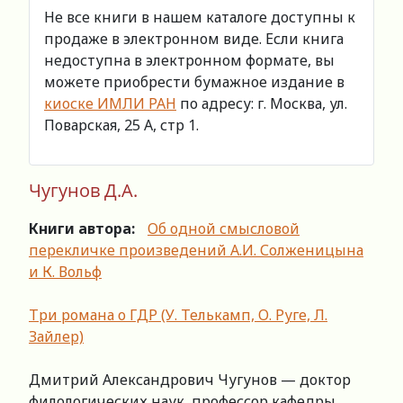
Не все книги в нашем каталоге доступны к
продаже в электронном виде. Если книга
недоступна в электронном формате, вы
можете приобрести бумажное издание в
киоске ИМЛИ РАН
по адресу: г. Москва, ул.
Поварская, 25 А, стр 1.
Чугунов Д.А.
Книги автора:
Об одной смысловой
перекличке произведений А.И. Солженицына
и К. Вольф
Три романа о ГДР (У. Телькамп, О. Руге, Л.
Зайлер)
Дмитрий Александрович Чугунов — доктор
филологических наук, профессор кафедры