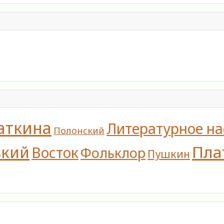
аткина
Литературное на
Полонский
Пла
ький
Восток
Фольклор
Пушкин