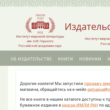
Выберите язык
Издатель
Институт мировой литературы
Институт миров
им. А.М. Горького
Росси
Российской академии наук
ОБ ИЗДАТЕЛЬСТВЕ
КНИГИ
НОВИНКИ
Дорогие коллеги! Мы запустили
продажу эле
магазина, обращайтесь на е-мейл
petyaeva@im
Не все книги в нашем каталоге доступны к 
бумажное издание в
киоске ИМЛИ РАН
по адр