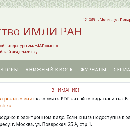
121069, г. Москва ул. Пова
ство ИМЛИ РАН
ой литературы им. А.М.Горького
йской академии наук
АВТОРЫ
КНИЖНЫЙ КИОСК
ЖУРНАЛЫ
СЕРИ
ВНИМАНИЕ!
ктронных книг
в формате PDF на сайте издательства. Е
li.ru
.
продаже в электронном виде. Если книга недоступна в
есу: г. Москва, ул. Поварская, 25 А, стр 1.