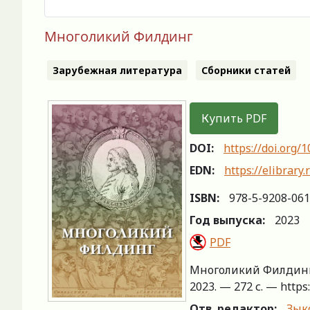
Многоликий Филдинг
Зарубежная литература
Сборники статей
Купить PDF
DOI:
https://doi.org/
EDN:
https://elibrar
ISBN:
978-5-9208-061
Год выпуска:
2023
PDF
Многоликий Филдинг / 
2023. — 272 с. — https
Отв. редактор:
Зыко