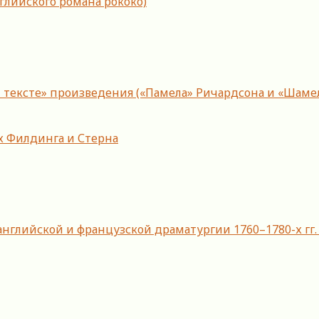
нглийского романа рококо)
 тексте» произведения («Памела» Ричардсона и «Шаме
ах Филдинга и Стерна
нглийской и французской драматургии 1760–1780-х гг