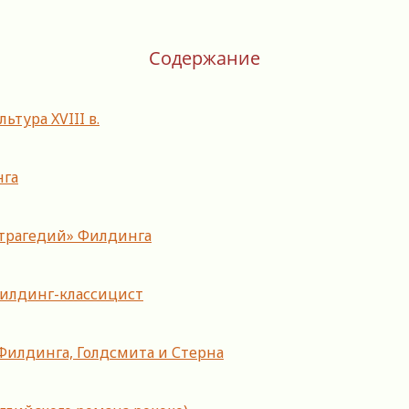
Содержание
тура XVIII в.
нга
 трагедий» Филдинга
Филдинг-классицист
 Филдинга, Голдсмита и Стерна