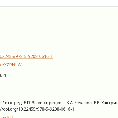
10.22455/978-5-9208-0616-1
y.ru/XZRNLW
6-1
отв. ред. Е.П. Зыкова; редкол.: К.А. Чекалов, Е.В. Халтр
://doi.org/10.22455/978-5-9208-0616-1
ва Е.П.