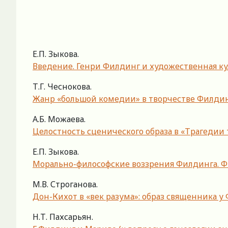
Е.П. Зыкова.
Введение. Генри Филдинг и художественная куль
Т.Г. Чеснокова.
Жанр «большой комедии» в творчестве Филди
А.Б. Можаева.
Целостность сценического образа в «Трагедии
Е.П. Зыкова.
Морально-философские воззрения Филдинга. 
М.В. Строганова.
Дон-Кихот в «век разума»: образ священника у
Н.Т. Пахсарьян.