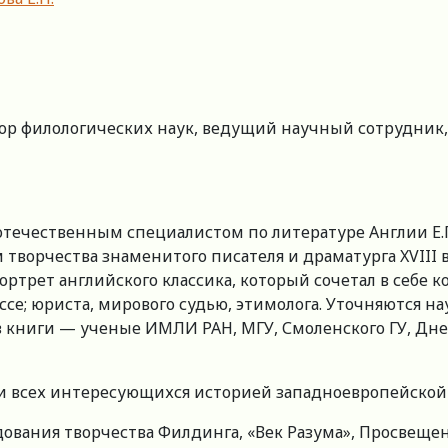
тор филологических наук, ведущий научный сотрудник,
течественным специалистом по литературе Англии Е.П.
творчества знаменитого писателя и драматурга XVIII в.
трет английского классика, который сочетал в себе к
се; юриста, мирового судью, этимолога. Уточняются н
ов книги — ученые ИМЛИ РАН, МГУ, Смоленского ГУ, Дн
 и всех интересующихся историей западноевропейской
вания творчества Филдинга, «Век Разума», Просвещен