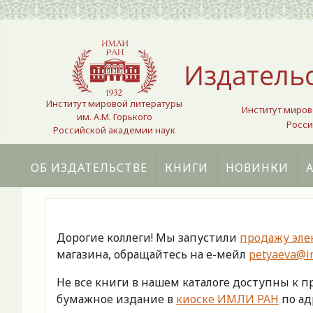
Выберите язык
Издатель
Институт мировой литературы
Институт миров
им. А.М. Горького
Росси
Российской академии наук
ОБ ИЗДАТЕЛЬСТВЕ
КНИГИ
НОВИНКИ
Дорогие коллеги! Мы запустили
продажу эле
магазина, обращайтесь на е-мейл
petyaeva@im
Не все книги в нашем каталоге доступны к 
бумажное издание в
киоске ИМЛИ РАН
по адр