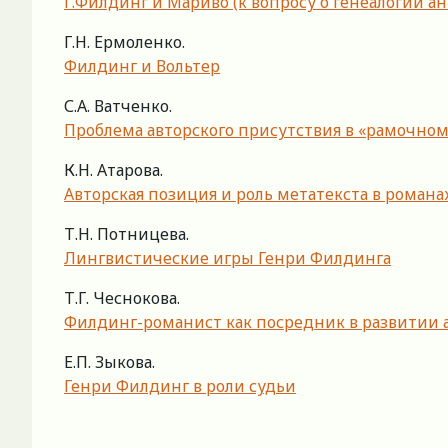
Г.Филдинг и Мариво (к вопросу о генеалогии а
Г.Н. Ермоленко.
Филдинг и Вольтер
С.А. Ватченко.
Проблема авторского присутствия в «рамочном
К.Н. Атарова.
Авторская позиция и роль метатекста в роман
Т.Н. Потницева.
Лингвистические игры Генри Филдинга
Т.Г. Чеснокова.
Филдинг-романист как посредник в развитии а
Е.П. Зыкова.
Генри Филдинг в роли судьи