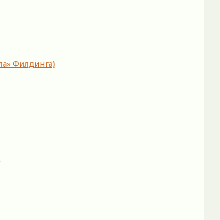
ла» Филдинга)
.