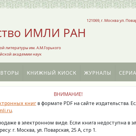
121069, г. Москва ул. Пова
ство ИМЛИ РАН
ой литературы им. А.М.Горького
йской академии наук
АВТОРЫ
КНИЖНЫЙ КИОСК
ЖУРНАЛЫ
СЕРИ
ВНИМАНИЕ!
ктронных книг
в формате PDF на сайте издательства. Е
li.ru
.
продаже в электронном виде. Если книга недоступна в
есу: г. Москва, ул. Поварская, 25 А, стр 1.