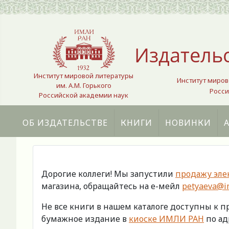
Выберите язык
Издатель
Институт мировой литературы
Институт миров
им. А.М. Горького
Росси
Российской академии наук
ОБ ИЗДАТЕЛЬСТВЕ
КНИГИ
НОВИНКИ
Дорогие коллеги! Мы запустили
продажу эле
магазина, обращайтесь на е-мейл
petyaeva@im
Не все книги в нашем каталоге доступны к 
бумажное издание в
киоске ИМЛИ РАН
по адр