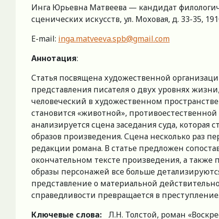
Инга Юрьевна Матвеева — кандидат филологич
сценических искусств, ул. Моховая, д. 33-35, 191
E-mail:
inga.matveeva.spb@gmail.com
Аннотация
:
Статья посвящена художественной организации
представления писателя о двух уровнях жизни
человеческий в художественном пространстве
становится «животной», противоестественной
анализируется сцена заседания суда, которая 
образов произведения. Сцена несколько раз п
редакции романа. В статье предложен сопоста
окончательном тексте произведения, а также п
образы персонажей все больше детализируютс
представление о материальной действительнос
справедливости превращается в преступление
Ключевые слова:
Л.Н. Толстой, роман «Воскр