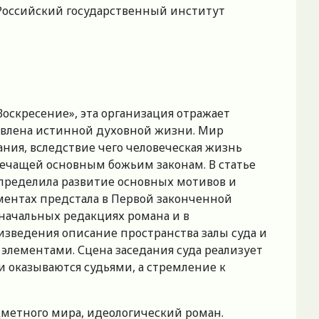
 Российский государственный институт
оскресение», эта организация отражает
тавлена истинной духовной жизни. Мир
ния, вследствие чего человеческая жизнь
речащей основным божьим законам. В статье
 определила развитие основных мотивов и
ементах предстала в Первой законченной
оначальных редакциях романа и в
оизведения описание пространства залы суда и
элементами. Сцена заседания суда реализует
 оказываются судьями, а стремление к
едметного мира, идеологический роман.