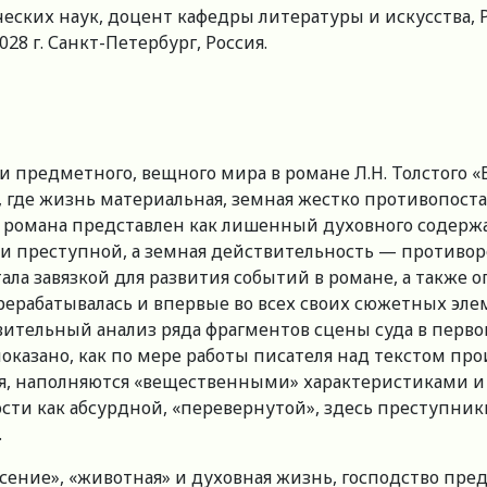
еских наук, доцент кафедры литературы и искусства,
028 г. Санкт-Петербург, Россия.
 предметного, вещного мира в романе Л.Н. Толстого «В
, где жизнь материальная, земная жестко противопос
 романа представлен как лишенный духовного содержа
 и преступной, а земная действительность — противо
стала завязкой для развития событий в романе, а также
ерерабатывалась и впервые во всех своих сюжетных эл
вительный анализ ряда фрагментов сцены суда в перв
оказано, как по мере работы писателя над текстом пр
я, наполняются «вещественными» характеристиками и 
ти как абсурдной, «перевернутой», здесь преступники
.
есение», «животная» и духовная жизнь, господство пр