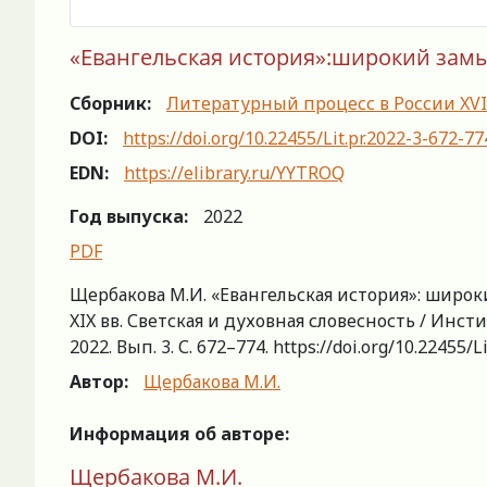
«Евангельская история»:широкий замыс
Сборник:
Литературный процесс в России XVIII
DOI:
https://doi.org/10.22455/Lit.pr.2022-3-672-77
EDN:
https://elibrary.ru/YYTROQ
Год выпуска:
2022
PDF
Щербакова М.И. «Евангельская история»: широки
XIX вв. Светская и духовная словесность / Инст
2022. Вып. 3. С. 672–774. https://doi.org/10.22455/L
Автор:
Щербакова М.И.
Информация об авторе:
Щербакова М.И.