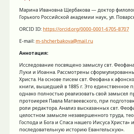
Марина Ивановна Щербакова — доктор филолог
Горького Российской академии наук, ул. Поварская
ORCID ID:
https://orcid.org/0000-0001-6705-8707
E-mail:
m-shcherbakova@mail.ru
Аннотация:
Исследование посвящено замыслу свт. Феофана
Луки и Иоанна. Рассмотрены сформулированны
Христа. На основе писем свт. Феофана к афонск
книги, вышедшей в 1885 г. Это единственное 
однако полностью реализовать свой замысел п
протоиерея Павла Матвеевского, при подготов
роли редактора. Анализ высказанных свт. Фео
целостном замысле незавершенного труда, теор
Господа и Бога и Спаса нашего Иисуса Христа» 
последовательную историю Евангельскую».