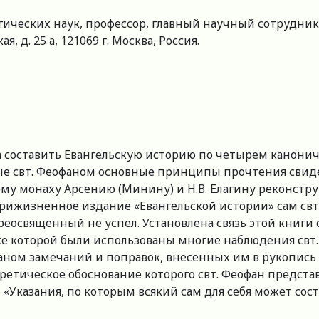
ических наук, профессор, главный научный сотрудник,
, д. 25 а, 121069 г. Москва, Россия.
 составить Евангельскую историю по четырем канонич
е свт. Феофаном основные принципы прочтения свиде
ому монаху Арсению (Минину) и Н.В. Елагину реконструи
прижизненное издание «Евангельской истории» сам свт
реосвященный не успел. Установлена связь этой книги
ке которой были использованы многие наблюдения свт
фаном замечаний и поправок, внесенных им в рукопись 
етическое обоснование которого свт. Феофан представи
и «Указания, по которым всякий сам для себя может со