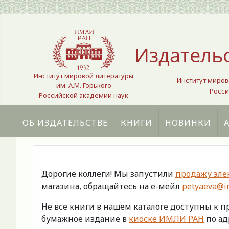
Выберите язык
Издатель
Институт мировой литературы
Институт миров
им. А.М. Горького
Росси
Российской академии наук
ОБ ИЗДАТЕЛЬСТВЕ
КНИГИ
НОВИНКИ
Дорогие коллеги! Мы запустили
продажу эле
магазина, обращайтесь на е-мейл
petyaeva@im
Не все книги в нашем каталоге доступны к 
бумажное издание в
киоске ИМЛИ РАН
по адр