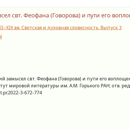
ел свт. Феофана (Говорова) и пути его вопл
–XIX вв. Светская и духовная словесность. Выпуск 3
4
й замысел свт. Феофана (Говорова) и пути его воплоще
итут мировой литературы им. А.М. Горького РАН; отв. ред
it.pr.2022-3-672-774