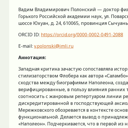
Вадим Владимирович Полонский — доктор фило
Горького Российской академии наук, ул. Поварск
шоссе Юхуан, д. 24, 610065, провинция Сычуань,
ORCID ID:
https://orcid.org/0000-0002-0491-2088
E-mail:
v.polonski@imli.ru
Аннотация:
Западная критика зачастую сопоставляла истор
стилизаторством Флобера как автора «Саламбо
сходства между биографиями Наполеона, созда
верифицированные, в пользу влияния ранних т
соотносить с жанровым репертуаром линии ре
дискредитированной в господствующей аксиол
Мережковского обозревается в контексте осно
функциональной. Делается вывод о принадлеж
«Наполеон». Подчеркивается, что в первой из