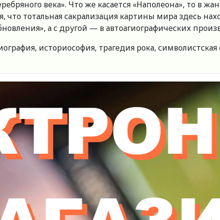
бряного века». Что же касается «Наполеона», то в жа
, что тотальная сакрализация картины мира здесь нахо
бновления», а с другой — в автоагиографических прои
иография, историософия, трагедия рока, символистская 