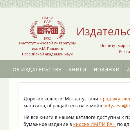
Выберите язык
Издатель
Институт мировой литературы
Институт миров
им. А.М. Горького
Росси
Российской академии наук
ОБ ИЗДАТЕЛЬСТВЕ
КНИГИ
НОВИНКИ
Дорогие коллеги! Мы запустили
продажу эле
магазина, обращайтесь на е-мейл
petyaeva@im
Не все книги в нашем каталоге доступны к 
бумажное издание в
киоске ИМЛИ РАН
по адр