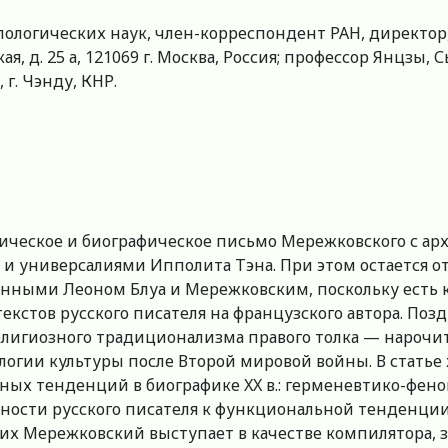
логических наук, член-корреспондент РАН, директор,
ая, д. 25 а, 121069 г. Москва, Россия; профессор Янцзы
 г. Чэнду, КНР.
ическое и биографическое письмо Мережковского с арх
» и универсалиями Ипполита Тэна. При этом остается
нными Леоном Блуа и Мережковским, поскольку есть к
екстов русского писателя на французского автора. По
лигиозного традиционализма правого толка — нарочи
огии культуры после Второй мировой войны. В статье
вных тенденций в биографике XX в.: герменевтико-фен
ности русского писателя к функциональной тенденции.
 них Мережковский выступает в качестве компилятора,