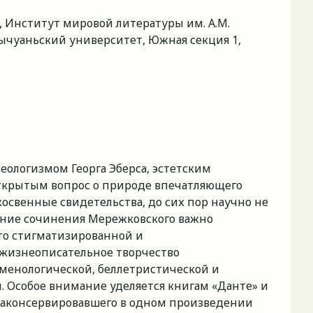
 Институт мировой литературы им. А.М.
, Сычуаньский университет, Южная секция 1,
еологизмом Георга Эберса, эстетским
 открытым вопрос о природе впечатляющего
освенные свидетельства, до сих пор научно не
здние сочинения Мережковского важно
то стигматизированной и
 жизнеописательное творчество
оменологической, беллетристической и
 Особое внимание уделяется книгам «Данте» и
 законсервировавшего в одном произведении