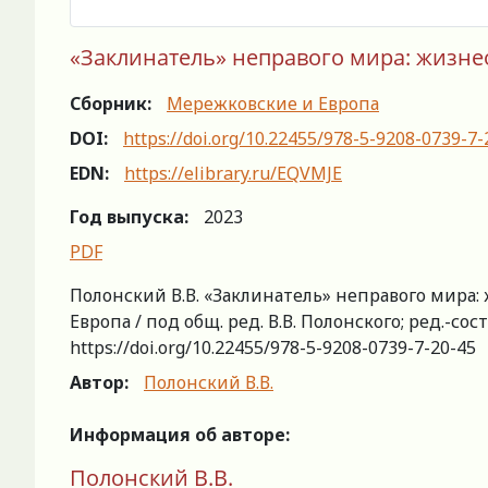
«Заклинатель» неправого мира: жизне
Сборник:
Мережковские и Европа
DOI:
https://doi.org/10.22455/978-5-9208-0739-7-
EDN:
https://elibrary.ru/EQVMJE
Год выпуска:
2023
PDF
Полонский В.В. «Заклинатель» неправого мира
Европа / под общ. ред. В.В. Полонского; ред.-сост
https://doi.org/10.22455/978-5-9208-0739-7-20-45
Автор:
Полонский В.В.
Информация об авторе:
Полонский В.В.