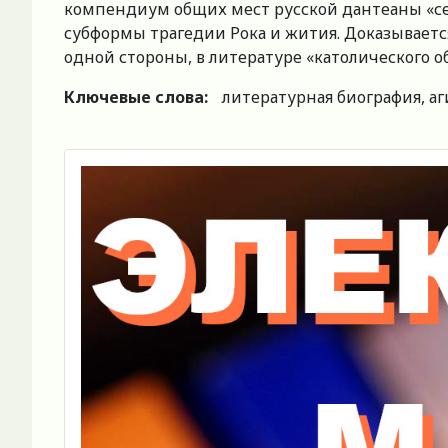
компендиум общих мест русской дантеаны «сере
субформы трагедии Рока и жития. Доказывается
одной стороны, в литературе «католического о
Ключевые слова:
литературная биография, аг