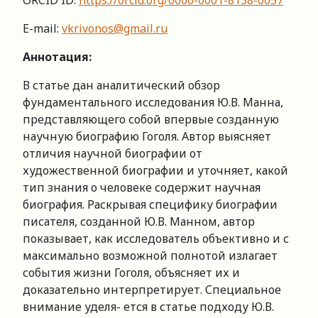
ORCID ID:
https://orcid.org/0000-0001-8138-0057
E-mail:
vkrivonos@gmail.ru
Аннотация:
В статье дан аналитический обзор
фундаментального исследования Ю.В. Манна,
представляющего собой впервые созданную
научную биографию Гоголя. Автор выясняет
отличия научной биографии от
художественной биографии и уточняет, какой
тип знания о человеке содержит научная
биография. Раскрывая специфику биографии
писателя, созданной Ю.В. Манном, автор
показывает, как исследователь объективно и с
максимально возможной полнотой излагает
события жизни Гоголя, объясняет их и
доказательно интерпретирует. Специальное
внимание уделя- ется в статье подходу Ю.В.