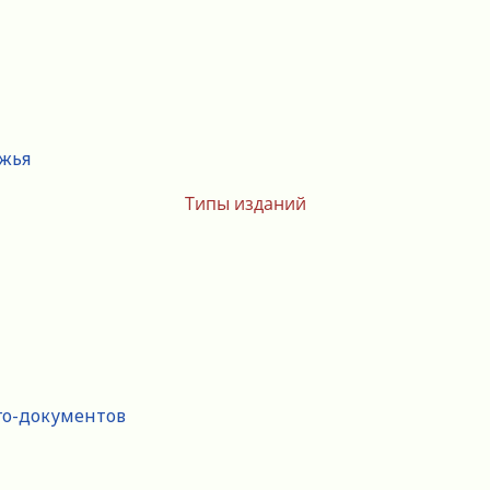
ежья
Типы изданий
го-документов