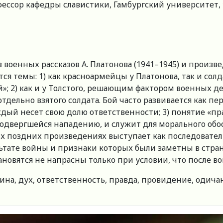
ссор кафедры славистики, Гамбургский университет, ул
военных рассказов А. Платонова (1941–1945) и произве
ся темы: 1) как красноармейцы у Платонова, так и сол
»; 2) как и у Толстого, решающим фактором военных д
 отдельно взятого солдата. Бой часто развивается как 
дый несет свою долю ответственности; 3) понятие «пра
 подвергшейся нападению, и служит для морального обо
воих поздних произведениях выступает как последоват
льтате войны и признаки которых были заметны в стра
новятся не напрасны только при условии, что после в
дина, дух, ответственность, правда, провидение, одичан