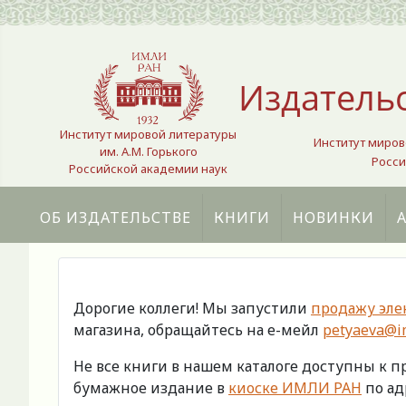
Выберите язык
Издатель
Институт мировой литературы
Институт миров
им. А.М. Горького
Росси
Российской академии наук
ОБ ИЗДАТЕЛЬСТВЕ
КНИГИ
НОВИНКИ
Дорогие коллеги! Мы запустили
продажу эле
магазина, обращайтесь на е-мейл
petyaeva@im
Не все книги в нашем каталоге доступны к 
бумажное издание в
киоске ИМЛИ РАН
по адр