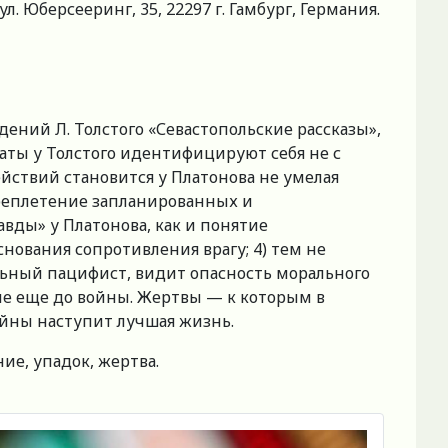
. Юберсееринг, 35, 22297 г. Гамбург, Германия.
дений Л. Толстого «Севастопольские рассказы»,
даты у Толстого идентифицируют себя не с
ействий становится у Платонова не умелая
переплетение запланированных и
вды» у Платонова, как и понятие
снования сопротивления врагу; 4) тем не
ельный пацифист, видит опасность морального
не еще до войны. Жертвы — к которым в
ойны наступит лучшая жизнь.
ие, упадок, жертва.