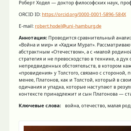
Роберт Ходел — доктор философских наук, профе
ORCID ID:
https://orcid.org/0000-0001-5896-584X
E-mail:
robert.hodel@uni-hamburg.de
Аннотация:
Проводится сравнительный анализ 
«Война и мир» и «Хаджи Мурат». Рассматривают
абстрактным «Отечеством», а с «малой родиной
стратегия и не превосходство в технике, а дух
непредвиденных обстоятельств, в котором каж
«провидения» у Толстого, связано с стороной,
менее, Платонов, как и Толстой, который в с
одичания и упадка, которые наступают в резу
контексте принадлежит и сын Платонова — ста
Ключевые слова:
война, отечество, малая ро