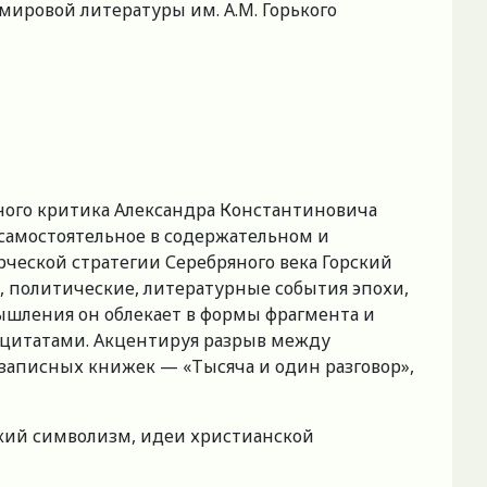
мировой литературы им. А.М. Горького
рного критика Александра Константиновича
й самостоятельное в содержательном и
еской стратегии Серебряного века Горский
 политические, литературные события эпохи,
мышления он облекает в формы фрагмента и
 цитатами. Акцентируя разрыв между
записных книжек — «Тысяча и один разговор»,
сский символизм, идеи христианской