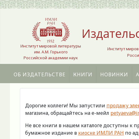
Выберите язык
Издатель
Институт мировой литературы
Институт миров
им. А.М. Горького
Росси
Российской академии наук
ОБ ИЗДАТЕЛЬСТВЕ
КНИГИ
НОВИНКИ
Дорогие коллеги! Мы запустили
продажу эле
магазина, обращайтесь на е-мейл
petyaeva@im
Не все книги в нашем каталоге доступны к 
бумажное издание в
киоске ИМЛИ РАН
по адр