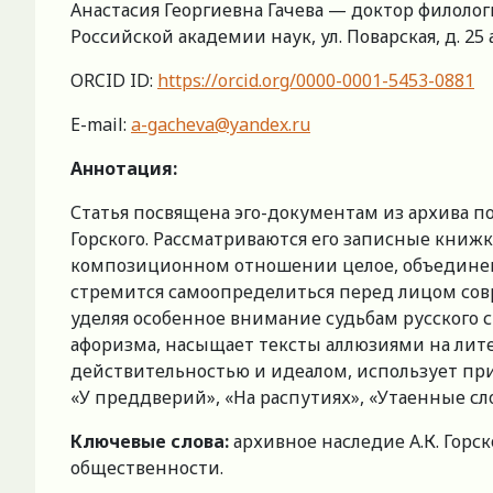
Анастасия Георгиевна Гачева — доктор филоло
Российской академии наук, ул. Поварская, д. 25 а
ORCID ID:
https://orcid.org/0000-0001-5453-0881
E-mail:
a-gacheva@yandex.ru
Аннотация:
Статья посвящена эго-документам из архива п
Горского. Рассматриваются его записные книжк
композиционном отношении целое, объединенн
стремится самоопределиться перед лицом сов
уделяя особенное внимание судьбам русского 
афоризма, насыщает тексты аллюзиями на лит
действительностью и идеалом, использует пр
«У преддверий», «На распутиях», «Утаенные сло
Ключевые слова:
архивное наследие А.К. Горс
общественности.