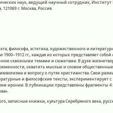
гических наук, ведущий научный сотрудник, Институт 
, 121069 г. Москва, Россия.
оэта, философа, эстетика, художественного и литерату
и 1900–1912 гг., каждая из которых представляет собо
ое сквозными темами и сюжетами. В духе жизнетворч
ременности, охватить мыслью и словом общественные,
символизма и вопросу о путях христианства. Свои раз
ературные и философские тексты, экспериментирует с
ием иронии. В публикации представлены фрагменты 4 
ва».
кого, записные книжки, культура Серебряного века, ру