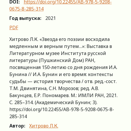
DOI:
https://doi.org/10.22455/AB-978-5-9208-
0675-8-285-314
Год выпуска:
2021
PDF
Хитрово Л.К. «Звезда его поэзии восходила
медленным и верным путем…»: Выставка в
Литературном музее Института русской
литературы (Пушкинский Дом) РАН,
посвященная 150-летию со дня рождения И.А.
Бунина // И.А. Бунин и его время: контексты
судьбы — история творчества / отв. ред.-сост.
Т.М. Двинятина, С.Н. Морозов; ред. А.В.
Бакунцев, Е.Р. Пономарев. М.: ИМЛИ РАН, 2021.
С. 285–314. (Академический Бунин; 3).
https://doi.org/10.22455/AB-978-5-9208-0675-8-
285-314
Автор:
Хитрово Л.К.