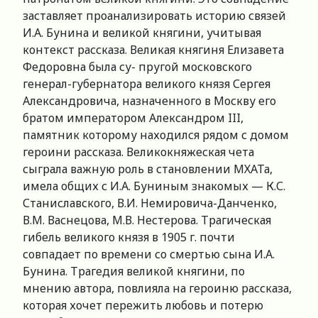
заставляет проанализировать историю связей
И.А. Бунина и великой княгини, учитывая
контекст рассказа. Великая княгиня Елизавета
Федоровна была су- пругой московского
генерал-губернатора великого князя Сергея
Александровича, назначенного в Москву его
братом императором Александром III,
памятник которому находился рядом с домом
героини рассказа. Великокняжеская чета
сыграла важную роль в становлении МХАТа,
имела общих с И.А. Буниным знакомых — К.С.
Станиславского, В.И. Немировича-Данченко,
В.М. Васнецова, М.В. Нестерова. Трагическая
гибель великого князя в 1905 г. почти
совпадает по времени со смертью сына И.А.
Бунина. Трагедия великой княгини, по
мнению автора, повлияла на героиню рассказа,
которая хочет пережить любовь и потерю