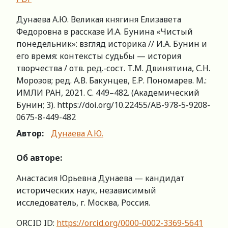
Дунаева А.Ю. Великая княгиня Елизавета
Федоровна в рассказе И.А. Бунина «Чистый
понедельник»: взгляд историка // И.А. Бунин и
его время: контексты судьбы — история
творчества / отв. ред.-сост. Т.М. Двинятина, С.Н.
Морозов; ред. А.В. Бакунцев, Е.Р. Пономарев. М.:
ИМЛИ РАН, 2021. С. 449–482. (Академический
Бунин; 3). https://doi.org/10.22455/AB-978-5-9208-
0675-8-449-482
Автор:
Дунаева А.Ю.
Об авторе:
Анастасия Юрьевна Дунаева — кандидат
исторических наук, независимый
исследователь, г. Москва, Россия.
ORCID ID:
https://orcid.org/0000-0002-3369-5641