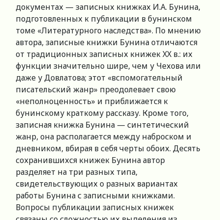
документах — записных книжках И.А. Бунина,
подготовленных к публикации в бунинском
томе «Литературного наследства». По мнению
автора, записные книжки Бунина отличаются
от традиционных записных книжек XX в.: их
функции значительно шире, чем у Чехова или
даже у Довлатова; этот «вспомогательный
писательский жанр» преодолевает свою
«неполноценность» и приближается к
бунинскому краткому рассказу. Кроме того,
записная книжка Бунина — синтетический
жанр, она располагается между наброском и
дневником, вбирая в себя черты обоих. Десять
сохранившихся книжек Бунина автор
разделяет на три разных типа,
свидетельствующих о разных вариантах
работы Бунина с записными книжками.
Вопросы публикации записных книжек
связаны со сложностью их выделения из