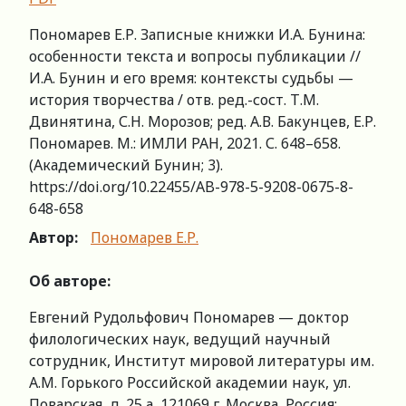
Пономарев Е.Р. Записные книжки И.А. Бунина:
особенности текста и вопросы публикации //
И.А. Бунин и его время: контексты судьбы —
история творчества / отв. ред.-сост. Т.М.
Двинятина, С.Н. Морозов; ред. А.В. Бакунцев, Е.Р.
Пономарев. М.: ИМЛИ РАН, 2021. С. 648–658.
(Академический Бунин; 3).
https://doi.org/10.22455/AB-978-5-9208-0675-8-
648-658
Автор:
Пономарев Е.Р.
Об авторе:
Евгений Рудольфович Пономарев — доктор
филологических наук, ведущий научный
сотрудник, Институт мировой литературы им.
А.М. Горького Российской академии наук, ул.
Поварская, д. 25 а, 121069 г. Москва, Россия;