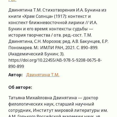
Двинятина Т.М. Стихотворения И.А. Бунина из
книги «Храм Солнца» (1917): контекст и
конспект ближневосточной лирики // И.А.
Бунин и его время: контексты судьбы —
история творчества / отв. ред.-сост. Т.М.
Двинятина, С.Н. Морозов; ред. А.В. Бакунцев, Е.Р.
Пономарев. М.: ИМЛИ РАН, 2021. С. 890–899.
(Академический Бунин; 3).
https://doi.org/10.22455/AB-978-5-9208-0675-8-
890-899
Автор:
Двинятина Т.М.
Об авторе:
Татьяна Михайловна Двинятина — доктор
филологических наук, старший научный
сотрудник, Институт мировой литературы им.
А.М. Горького Российской академии наук, ул.