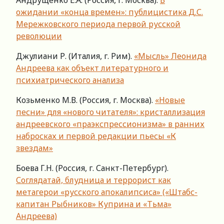
Андрущенко Е.А. (Россия, г. Москва).
В
ожидании «конца времен»: публицистика Д.С.
Мережковского периода первой русской
революции
Джулиани Р. (Италия, г. Рим).
«Мысль» Леонида
Андреева как объект литературного и
психиатрического анализа
Козьменко М.В. (Россия, г. Москва).
«Новые
песни» для «нового читателя»: кристаллизация
андреевского «праэкспрессионизма» в ранних
набросках и первой редакции пьесы «К
звездам»
Боева Г.Н. (Россия, г. Санкт-Петербург).
Соглядатай, блудница и террорист как
метагерои «русского апокалипсиса» («Штабс-
капитан Рыбников» Куприна и «Тьма»
Андреева)