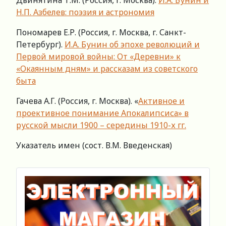
Двинятина Т.М. (Россия, г. Москва).
И.А. Бунин и
Н.П. Азбелев: поэзия и астрономия
Пономарев Е.Р. (Россия, г. Москва, г. Санкт-
Петербург).
И.А. Бунин об эпохе революций и
Первой мировой войны: От «Деревни» к
«Окаянным дням» и рассказам из советского
быта
Гачева А.Г. (Россия, г. Москва). «
Активное и
проективное понимание Апокалипсиса» в
русской мысли 1900 – середины 1910-х гг.
Указатель имен (сост. В.М. Введенская)