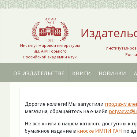
Выберите язык
Издатель
Институт мировой литературы
Институт миров
им. А.М. Горького
Росси
Российской академии наук
ОБ ИЗДАТЕЛЬСТВЕ
КНИГИ
НОВИНКИ
Дорогие коллеги! Мы запустили
продажу эле
магазина, обращайтесь на е-мейл
petyaeva@im
Не все книги в нашем каталоге доступны к 
бумажное издание в
киоске ИМЛИ РАН
по адр