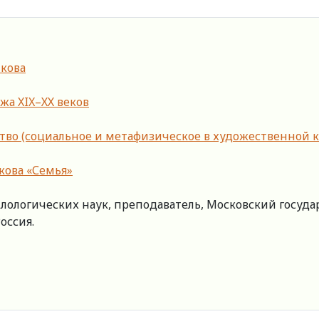
кова
а XIX–ХХ веков
ество (социальное и метафизическое в художественной 
кова «Семья»
лологических наук, преподаватель, Московский госуда
Россия.