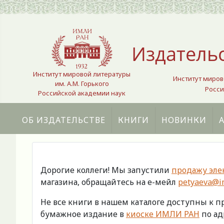
Выберите язык
Издатель
Институт мировой литературы
Институт миров
им. А.М. Горького
Росси
Российской академии наук
ОБ ИЗДАТЕЛЬСТВЕ
КНИГИ
НОВИНКИ
Дорогие коллеги! Мы запустили
продажу эле
магазина, обращайтесь на е-мейл
petyaeva@im
Не все книги в нашем каталоге доступны к 
бумажное издание в
киоске ИМЛИ РАН
по адр