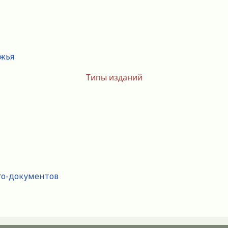
ежья
Типы изданий
го-документов