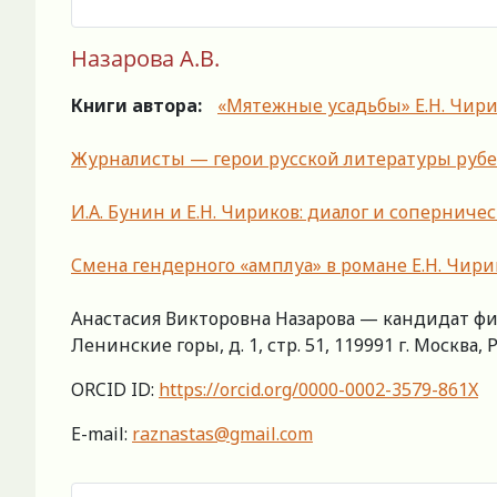
Назарова А.В.
Книги автора:
«Мятежные усадьбы» Е.Н. Чири
Журналисты — герои русской литературы рубеж
И.А. Бунин и Е.Н. Чириков: диалог и сопернич
Смена гендерного «амплуа» в романе Е.Н. Чири
Анастасия Викторовна Назарова — кандидат фи
Ленинские горы, д. 1, стр. 51, 119991 г. Москва, 
ORCID ID:
https://orcid.org/0000-0002-3579-861X
E-mail:
raznastas@gmail.com