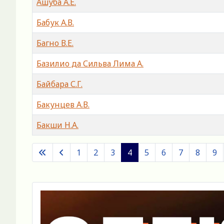
Ашуба А.Е.
Бабук А.В.
Багно В.Е.
Базилио да Сильва Лима А.
Байбара С.Г.
Бакунцев А.В.
Бакши Н.А.
Материалы
1
2
3
4
5
6
7
8
9