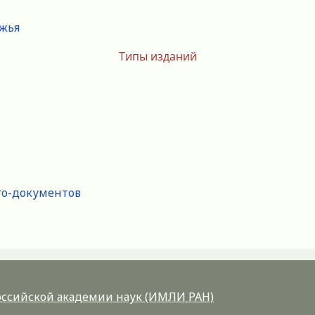
ежья
Типы изданий
го-документов
Российской академии наук (ИМЛИ РАН)