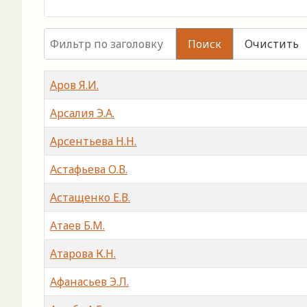
Фильтр по заголовку
Поиск
Очистить
Заголовок
Аров Я.И.
Арсалия Э.А.
Арсентьева Н.Н.
Астафьева О.В.
Астащенко Е.В.
Атаев Б.М.
Атарова К.Н.
Афанасьев Э.Л.