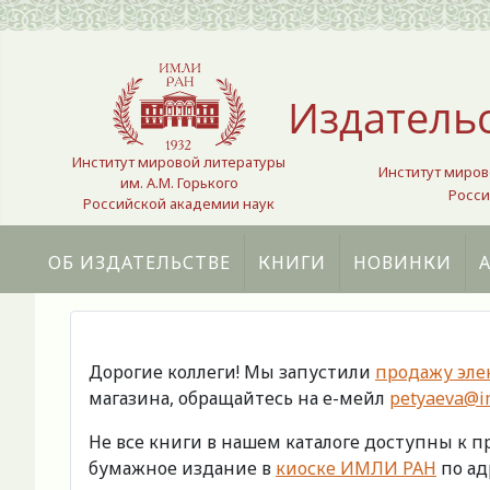
Выберите язык
Издатель
Институт мировой литературы
Институт миров
им. А.М. Горького
Росси
Российской академии наук
ОБ ИЗДАТЕЛЬСТВЕ
КНИГИ
НОВИНКИ
Дорогие коллеги! Мы запустили
продажу эле
магазина, обращайтесь на е-мейл
petyaeva@im
Не все книги в нашем каталоге доступны к 
бумажное издание в
киоске ИМЛИ РАН
по адр