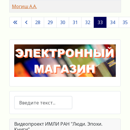
Могиш А.А.
Материалы
28
29
30
31
32
33
34
35
Страница 33 из 60
Поиск
Видеопроект ИМЛИ РАН "Люди. Эпохи.
Книги"