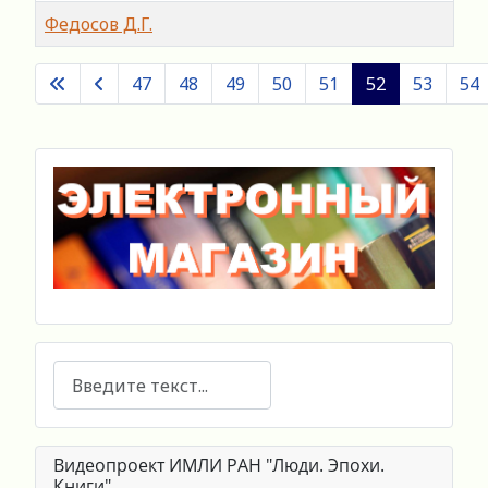
Федосов Д.Г.
Материалы
47
48
49
50
51
52
53
54
Страница 52 из 60
Поиск
Видеопроект ИМЛИ РАН "Люди. Эпохи.
Книги"