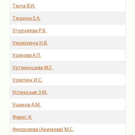
Тюпа В.И.
Тюрина Е.А.
Угурчиева Р.Х.
Умрюхина Н.В.
Уракова А.П.
Уртминцева М.Г.
Урюпин И.С.
Успенская Э.М.
Ушаков А.М.
Фарес К.
Федосеева (Акимова) М.С.