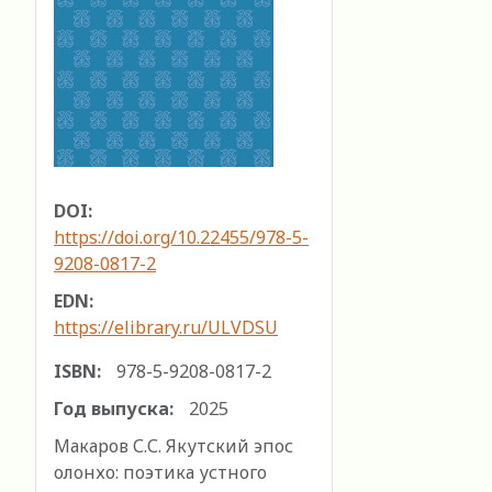
DOI:
https://doi.org/10.22455/978-5-
9208-0817-2
EDN:
https://elibrary.ru/ULVDSU
ISBN:
978-5-9208-0817-2
Год выпуска:
2025
Макаров С.С. Якутский эпос
олонхо: поэтика устного