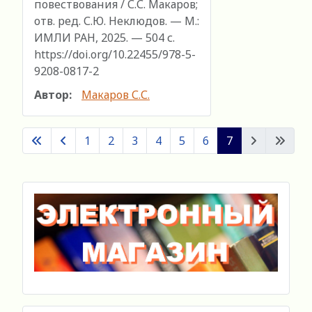
повествования / С.С. Макаров;
отв. ред. С.Ю. Неклюдов. — М.:
ИМЛИ РАН, 2025. — 504 с.
https://doi.org/10.22455/978-5-
9208-0817-2
Автор:
Макаров С.С.
1
2
3
4
5
6
7
Страница 7 из 7