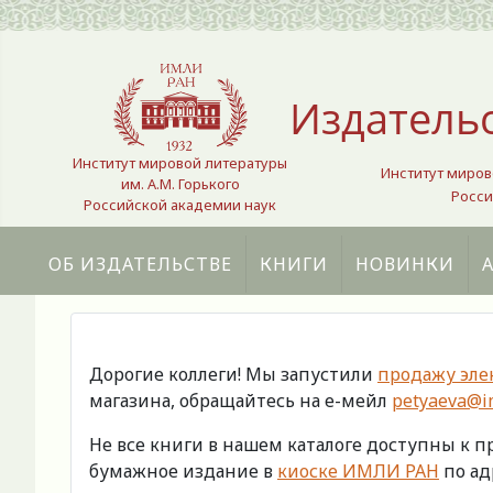
Выберите язык
Издатель
Институт мировой литературы
Институт миров
им. А.М. Горького
Росси
Российской академии наук
ОБ ИЗДАТЕЛЬСТВЕ
КНИГИ
НОВИНКИ
Дорогие коллеги! Мы запустили
продажу эле
магазина, обращайтесь на е-мейл
petyaeva@im
Не все книги в нашем каталоге доступны к 
бумажное издание в
киоске ИМЛИ РАН
по адр