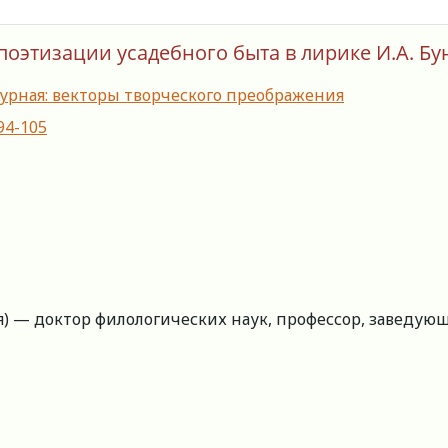
оэтизации усадебного быта в лирике И.А. Бун
турная: векторы творческого преображения
-94-105
я) — доктор филологических наук, профессор, заведу