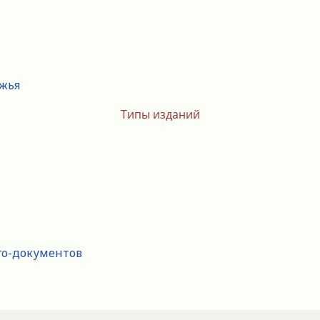
ежья
Типы изданий
го-документов