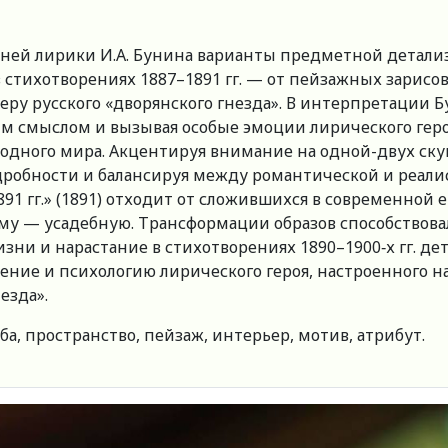
нней лирики И.А. Бунина варианты предметной детали
в стихотворениях 1887–1891 гг. — от пейзажных зарис
у русского «дворянского гнезда». В интерпретации Бу
ым смыслом и вызывая особые эмоции лирического ге
родного мира. Акцентируя внимание на одной-двух ску
одробности и балансируя между романтической и реали
91 гг.» (1891) отходит от сложившихся в современной
му — усадебную. Трансформации образов способствова
зни и нарастание в стихотворениях 1890–1900‑х гг. 
ние и психологию лирического героя, настроенного на
езда».
ьба, пространство, пейзаж, интерьер, мотив, атрибут.