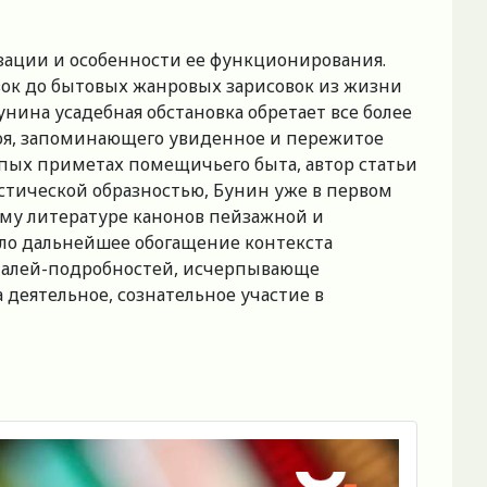
зации и особенности ее функционирования.
овок до бытовых жанровых зарисовок из жизни
нина усадебная обстановка обретает все более
роя, запоминающего увиденное и пережитое
пых приметах помещичьего быта, автор статьи
стической образностью, Бунин уже в первом
 ему литературе канонов пейзажной и
ло дальнейшее обогащение контекста
деталей-подробностей, исчерпывающе
 деятельное, сознательное участие в