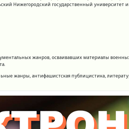
кий Нижегородский государственный университет им. Н
ентальных жанров, осваивавших материалы военных лет,
та.
ные жанры, антифашистская публицистика, литература