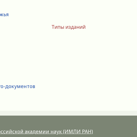
ежья
Типы изданий
го-документов
Российской академии наук (ИМЛИ РАН)