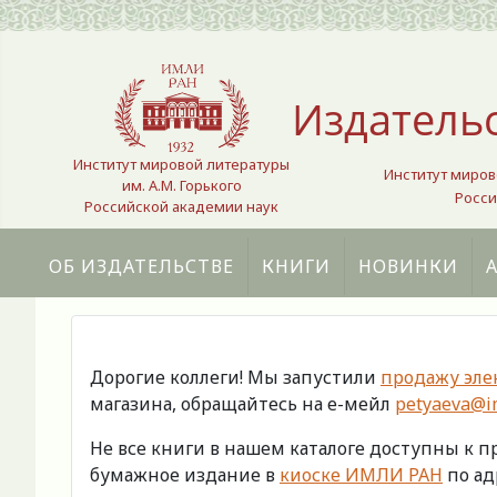
Выберите язык
Издатель
Институт мировой литературы
Институт миров
им. А.М. Горького
Росси
Российской академии наук
ОБ ИЗДАТЕЛЬСТВЕ
КНИГИ
НОВИНКИ
Дорогие коллеги! Мы запустили
продажу эле
магазина, обращайтесь на е-мейл
petyaeva@im
Не все книги в нашем каталоге доступны к 
бумажное издание в
киоске ИМЛИ РАН
по адр