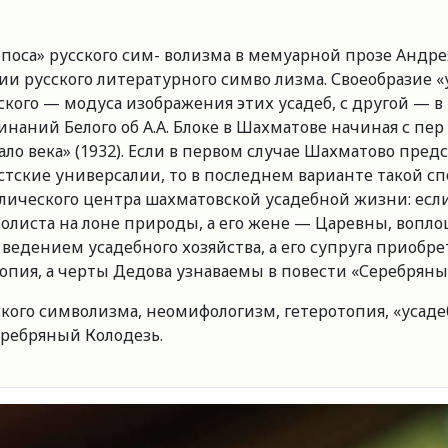
поса» русского сим- волизма в мемуарной прозе Андре
и русского литературного симво лизма. Своеобразие «ус
го — модуса изображения этих усадеб, с другой — в 
ний Белого об А.А. Блоке в Шахматове начиная с пер 
о века» (1932). Если в первом случае Шахматово пред
ские универсалии, то в последнем варианте такой сп
волического центра шахматовской усадебной жизни: ес
олиста на лоне природы, а его жене — Царевны, вопл
 ведением усадебного хозяйства, а его супруга приоб
пия, а черты Дедова узнаваемы в повести «Серебряный 
кого символизма, неомифологизм, гетеротопия, «усаде
еребряный Колодезь.