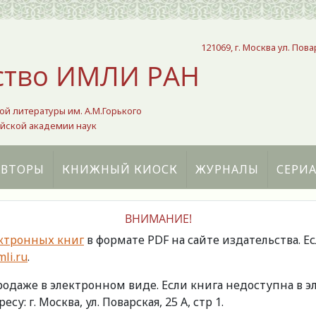
121069, г. Москва ул. Пова
ство ИМЛИ РАН
ой литературы им. А.М.Горького
йской академии наук
АВТОРЫ
КНИЖНЫЙ КИОСК
ЖУРНАЛЫ
СЕРИ
ВНИМАНИЕ!
ктронных книг
в формате PDF на сайте издательства. Е
li.ru
.
продаже в электронном виде. Если книга недоступна в
есу: г. Москва, ул. Поварская, 25 А, стр 1.