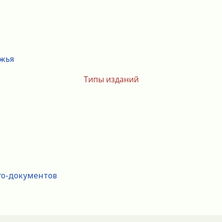
ежья
Типы изданий
го-документов