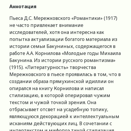
Аннотация
Пьеса Д.С. Мережковского «Романтики» (1917)
не часто привлекает внимание
исследователей, хотя она интересна как
попытка актуализации богатого материала из
истории семьи Бакуниных, содержащегося в
работе А.А. Корнилова «Молодые годы Михаила
Бакунина. Из истории русского романтизма»
(1915). «Литературность» творчества
Мережковского в пьесе проявилась в том, что в
создании образа прямухинской идиллии он
опирался на книгу Корнилова и написал
стилизацию, в которой оперировал чужим
текстом и чужой точкой зрения. Она
отбрасывает отсвет на усадебную топику,
являющуюся декорацией к интеллектуальным
исканиям действующих лиц. В сочетании с
интертекстом и мифопоэ тикой стилизация