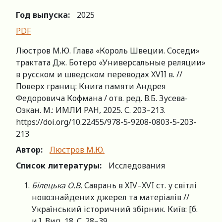
Год выпуска:
2025
PDF
Люстров М.Ю. Глава «Король Швеции. Соседи»
трактата Дж. Ботеро «Универсальные реляции»
в русском и шведском переводах XVII в. //
Поверх границ: Книга памяти Андрея
Федоровича Кофмана / отв. ред. В.Б. Зусева-
Озкан. М.: ИМЛИ РАН, 2025. С. 203–213.
https://doi.org/10.22455/978-5-9208-0803-5-203-
213
Автор:
Люстров М.Ю.
Список литературы:
Исследования
Білецька О.В.
Саврань в XIV–XVI ст. у світлі
новознайдених джерел та матеріалів //
Український історичний збірник. Київ: [б.
и.], Вип. 18. С. 28–39.