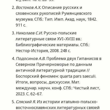
Востоков А.Х.
Описание русских и
словенских рукописей Румянцевского
музеума. СПб.: Тип. Имп. Акад. наук, 1842.
911 с.
Николаев С.И.
Русско-польские
литературные связи XVI–XVIII вв.:
Библиографические материалы. СПб.:
Нестор-История, 2008. 248 с.
Подосинов А.В.
Проблема двух Гипанисов в
Северном Причерноморье по данным
античной литературной традиции //
Боспорский феномен: quarta pars saeculi.
Итоги, вопросы, дискуссии. Мат.
междунар. научн. конф. СПб.: Чистый лист,
2023. С. 62–67.
Сляский Я.
Из истории итальяно-польско-
восточнославянских литературных связей