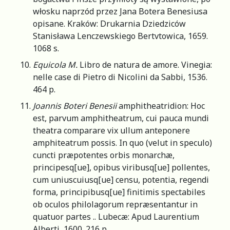
włosku naprzód przez Jana Botera Benesiusa
opisane. Kraków: Drukarnia Dziedziców
Stanisława Lenczewskiego Bertvtowica, 1659.
1068 s.
Equicola M.
Libro de natura de amore. Vinegia:
nelle case di Pietro di Nicolini da Sabbi, 1536.
464 p.
Joannis Boteri Benesii
amphitheatridion: Hoc
est, parvum amphitheatrum, cui pauca mundi
theatra comparare vix ullum anteponere
amphiteatrum possis. In quo (velut in speculo)
cuncti præpotentes orbis monarchæ,
principesq[ue], opibus viribusq[ue] pollentes,
cum uniuscuiusq[ue] censu, potentia, regendi
forma, principibusq[ue] finitimis spectabiles
ob oculos philolagorum repræsentantur in
quatuor partes .. Lubecæ: Apud Laurentium
Alberti, 1600. 216 p.