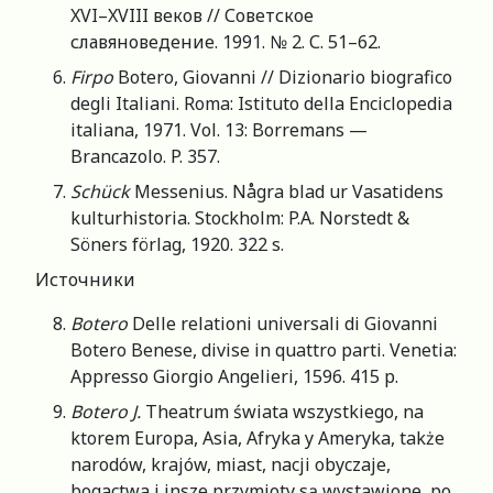
XVI–XVIII веков // Советское
славяноведение. 1991. № 2. С. 51–62.
Firpo
Botero, Giovanni // Dizionario biografico
degli Italiani. Roma: Istituto della Enciclopedia
italiana, 1971. Vol. 13: Borremans —
Brancazolo. P. 357.
Schück
Messenius. Några blad ur Vasatidens
kulturhistoria. Stockholm: P.A. Norstedt &
Söners förlag, 1920. 322 s.
Источники
Botero
Delle relationi universali di Giovanni
Botero Benese, divise in quattro parti. Venetia:
Appresso Giorgio Angelieri, 1596. 415 p.
Botero
J
.
Theatrum świata wszystkiego, na
ktorem Europa, Asia, Afryka y Ameryka, także
narodów, krajów, miast, nacji obyczaje,
bogactwa i insze przymioty są wystawione, po