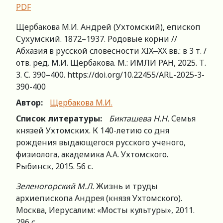
PDF
Щербакова М.И. Андрей (Ухтомский), епископ
Сухумский. 1872–1937. Родовые корни //
Абхазия в русской словесности XIX‒XX вв.: в 3 т. /
отв. ред. М.И. Щербакова. М.: ИМЛИ РАН, 2025. Т.
3. С. 390–400. https://doi.org/10.22455/ARL-2025-3-
390-400
Автор:
Щербакова М.И.
Список литературы:
Бикташева Н.Н.
Семья
князей Ухтомских. К 140-летию со дня
рождения выдающегося русского ученого,
физиолога, академика А.А. Ухтомского.
Рыбинск, 2015. 56 с.
Зеленогорский М.Л.
Жизнь и труды
архиепископа Андрея (князя Ухтомского).
Москва, Иерусалим: «Мосты культуры», 2011.
296 с.