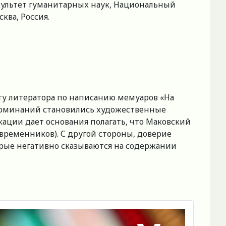
культет гуманитарных наук, Национальный
ква, Россия.
ту литератора по написанию мемуаров «На
споминаний становились художественные
ации дает основания полагать, что Маковский
ременников). С другой стороны, доверие
орые негативно сказываются на содержании