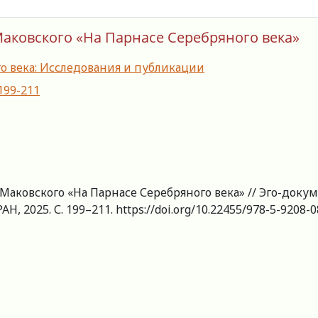
Маковского «На Парнасе Серебряного века»
го века: Исследования и публикации
-199-211
 Маковского «На Парнасе Серебряного века» // Эго-доку
АН, 2025. С. 199–211. https://doi.org/10.22455/978-5-9208-