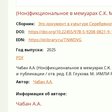
(Нон)фикциональное в мемуарах С.К. 
Сборник:
Эго-документ в культуре Серебряно
DOI:
https://doi.org/10.22455/978-5-9208-0821-9
EDN:
https://elibrary.ru/TNWDVG
Год выпуска:
2025
PDF
Чабан А.А. (Нон)фикциональное в мемуарах С.К.
и публикации / отв. ред. Е.В. Глухова. М.: ИМЛИ Р
Автор:
Чабан А.А.
Информация об авторе:
Чабан А.А.