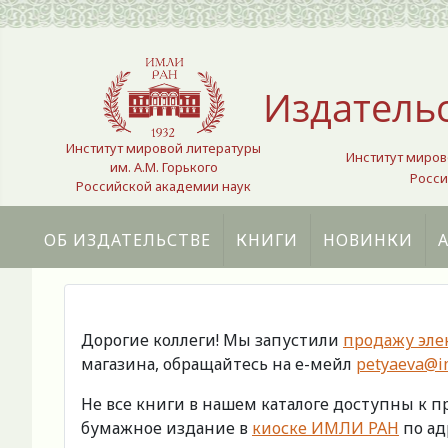
Выберите язык
Издатель
Институт мировой литературы
Институт миров
им. А.М. Горького
Росси
Российской академии наук
ОБ ИЗДАТЕЛЬСТВЕ
КНИГИ
НОВИНКИ
Дорогие коллеги! Мы запустили
продажу эле
магазина, обращайтесь на е-мейл
petyaeva@im
Не все книги в нашем каталоге доступны к 
бумажное издание в
киоске ИМЛИ РАН
по адр