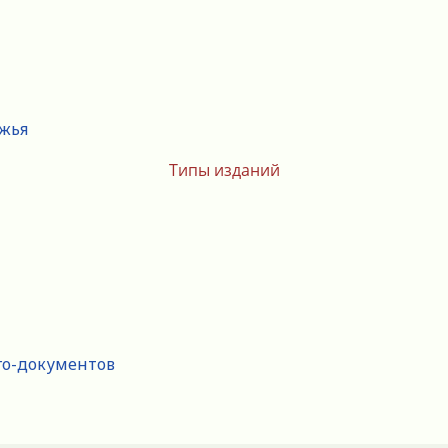
ежья
Типы изданий
го-документов