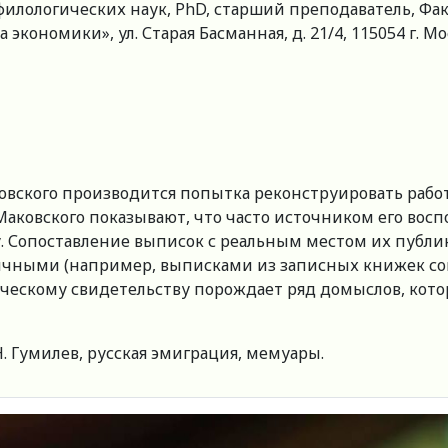
филологических наук, PhD, старший преподаватель, Фа
ономики», ул. Старая Басманная, д. 21/4, 115054 г. Мос
ковского производится попытка реконструировать рабо
 Маковского показывают, что часто источником его во
 Сопоставление выписок с реальным местом их публик
ичными (например, выписками из записных книжек сов
ическому свидетельству порождает ряд домыслов, кот
 Н. Гумилев, русская эмиграция, мемуары.