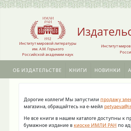
Выберите язык
Издатель
Институт мировой литературы
Институт миров
им. А.М. Горького
Росси
Российской академии наук
ОБ ИЗДАТЕЛЬСТВЕ
КНИГИ
НОВИНКИ
Дорогие коллеги! Мы запустили
продажу эле
магазина, обращайтесь на е-мейл
petyaeva@im
Не все книги в нашем каталоге доступны к 
бумажное издание в
киоске ИМЛИ РАН
по адр