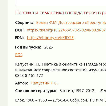
Поэтика и семантика взгляда героя в 
Сборник:
Роман Ф.М. Достоевского «Преступлен
DOI:
https://doi.org/10.22455/978-5-9208-0828-8
EDN:
https://elibrary.ru/KXIDTS
Год выпуска:
2026
PDF
Капустин Н.В. Поэтика и семантика взгляда ге
и наказание»: современное состояние изучения / гл
0828-8-161-172
Автор:
Капустин Н.В.
Список литературы:
Бахтин, 1997–2012 —
Ба
Блок, 1960 – 1963 —
Блок А.А.
Собр. соч.: в 8 т. М.