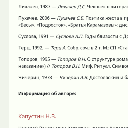
Лихачев, 1987 —
Лихачев Д.С.
Человек в литерату
Пухачев, 2006 —
Пухачев С.Б.
Поэтика жеста в п
«Бесы», «Подросток», «Братья Карамазовы»: дис. 
Cуслова, 1991 —
Суслова А.П.
Годы близости с До
Терц, 1992, —
Терц А.
Собр. соч.: в 2 т. М.: СП «Ста
Топоров, 1995 —
Топоров В.Н.
О структуре ром
наказание») //
Топоров В.Н.
Миф. Ритуал. Символ
Чичерин, 1978 —
Чичерин А.В.
Достоевский и б
Информация об авторе:
Капустин Н.В.