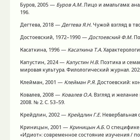
Буров, 2005 —
Буров А.М.
Лицо и амальгама: анал
196.
Дегтева, 2018 —
Дегтева Я.Н.
Чужой взгляд в тво
Достоевский, 1972–1990 —
Достоевский Ф.М.
По
Касаткина, 1996 —
Касаткина Т.А.
Характерологи
Капустин, 2024 —
Капустин Н.В.
Поэтика и сема
мировая культура. Филологический журнал. 2024. 
Клейман, 2001 —
Клейман Р.Я.
Достоевский: ко
Ковалев, 2008 —
Ковалев О.А.
Взгляд и желание 
2008. № 2. С. 53–59.
Крейдлин, 2002 —
Крейдлин Г.Е.
Невербальная с
Криницын, 2001 —
Криницын А.Б.
О специфике 
«Идиот»: современное состояние изучения / под р