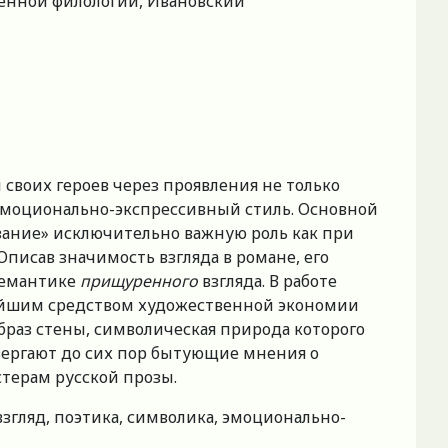
венной филологии, Ивановский
своих героев через проявления не только
 эмоционально-экспрессивный стиль. Основной
зание» исключительно важную роль как при
писав значимость взгляда в романе, его
семантике
прищуренного
взгляда. В работе
жнейшим средством художественной экономии
образ стены, символическая природа которого
вергают до сих пор бытующие мнения о
стерам русской прозы.
згляд, поэтика, символика, эмоционально-