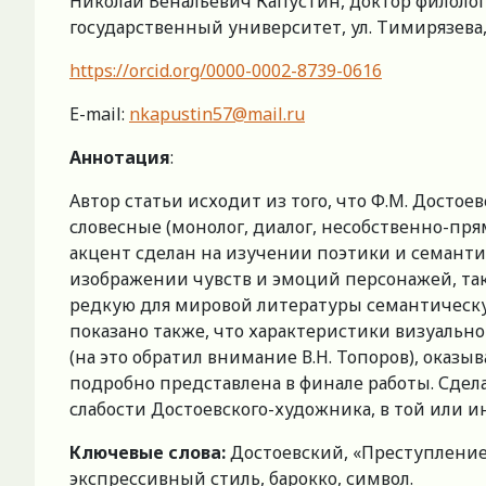
Николай Венальевич Капустин, доктор филолог
государственный университет, ул. Тимирязева, д. 
https://orcid.org/0000-0002-8739-0616
E-mail:
nkapustin57@mail.ru
Аннотация
:
Автор статьи исходит из того, что Ф.М. Дост
словесные (монолог, диалог, несобственно-пр
акцент сделан на изучении поэтики и семанти
изображении чувств и эмоций персонажей, так
редкую для мировой литературы семантическу
показано также, что характеристики визуаль
(на это обратил внимание В.Н. Топоров), оказ
подробно представлена в финале работы. Сдел
слабости Достоевского-художника, в той или 
Ключевые слова:
Достоевский, «Преступление 
экспрессивный стиль, барокко, символ.