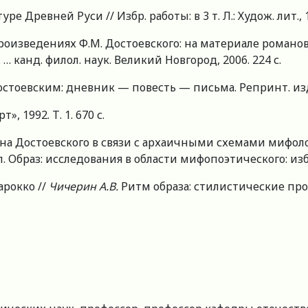
ре Древней Руси // Избр. работы: в 3 т. Л.: Худож. лит., 19
роизведениях Ф.М. Достоевского: на материале романо
… канд. филол. наук. Великий Новгород, 2006. 224 с.
стоевским: дневник — повесть — письма. Репринт. изд. 1
рт», 1992. Т. 1. 670 с.
ана Достоевского в связи с архаичными схемами мифо
. Образ: исследования в области мифопоэтического: избра
арокко //
Чичерин А.В.
Ритм образа: стилистические пробл