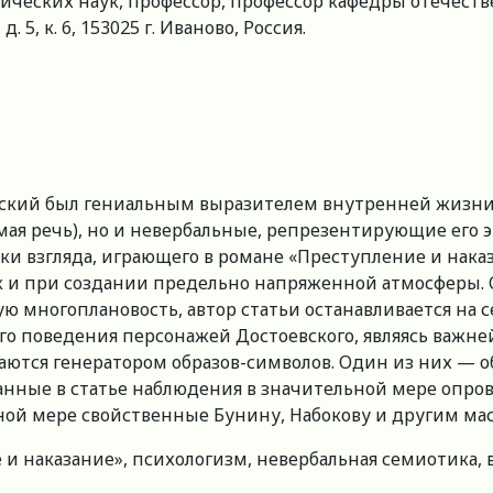
ических наук, профессор, профессор кафедры отечест
5, к. 6, 153025 г. Иваново, Россия.
оевский был гениальным выразителем внутренней жизни 
ямая речь), но и невербальные, репрезентирующие его
ки взгляда, играющего в романе «Преступление и нака
 и при создании предельно напряженной атмосферы. О
ю многоплановость, автор статьи останавливается на 
ного поведения персонажей Достоевского, являясь ва
ываются генератором образов-символов. Один из них — 
анные в статье наблюдения в значительной мере опро
иной мере свойственные Бунину, Набокову и другим ма
и наказание», психологизм, невербальная семиотика, в