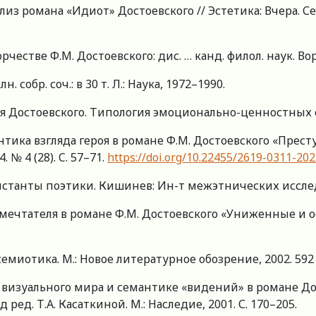
из романа «Идиот» Достоевского // Эстетика: Вчера. Сегод
рчестве Ф.М. Достоевского: дис. … канд. филол. наук. Вор
лн. собр. соч.: в 30 т. Л.: Наука, 1972–1990.
я Достоевского. Типология эмоционально-ценностных ор
нтика взгляда героя в романе Ф.М. Достоевского «Прест
№ 4 (28). C. 57–71.
https://doi.org/10.22455/2619-0311-20
нстанты поэтики. Кишинев: Ин-т межэтнических исслед
мечтателя в романе Ф.М. Достоевского «Униженные и оск
емиотика. М.: Новое литературное обозрение, 2002. 592 
визуального мира и семантике «видений» в романе Дос
ед. Т.А. Касаткиной. М.: Наследие, 2001. С. 170–205.