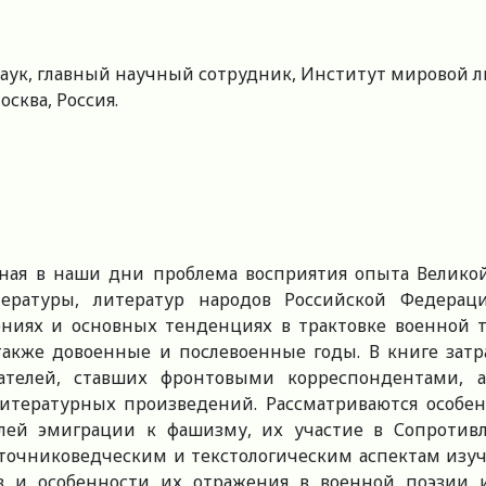
аук, главный научный сотрудник, Институт мировой ли
Москва, Россия.
ная в наши дни проблема восприятия опыта Великой 
тературы, литератур народов Российской Федера
ениях и основных тенденциях в трактовке военной 
акже довоенные и послевоенные годы. В книге затра
ателей, ставших фронтовыми корреспондентами, 
итературных произведений. Рассматриваются особе
елей эмиграции к фашизму, их участие в Сопротивл
точниковедческим и текстологическим аспектам изуч
в и особенности их отражения в военной поэзии и