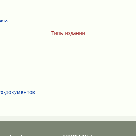
ежья
Типы изданий
го-документов