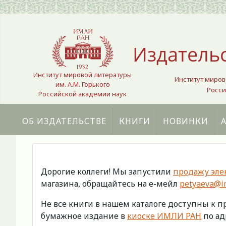
Выберите язык
Издатель
Институт мировой литературы
Институт миров
им. А.М. Горького
Росси
Российской академии наук
ОБ ИЗДАТЕЛЬСТВЕ
КНИГИ
НОВИНКИ
Дорогие коллеги! Мы запустили
продажу эле
магазина, обращайтесь на е-мейл
petyaeva@im
Не все книги в нашем каталоге доступны к 
бумажное издание в
киоске ИМЛИ РАН
по адр