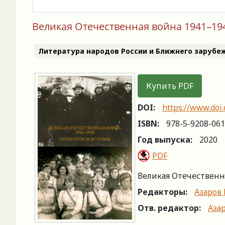
Великая Отечественная война 1941–1945
Литература народов России и Ближнего зарубе
Купить PDF
DOI:
https://www.doi
ISBN:
978-5-9208-061
Год выпуска:
2020
PDF
Великая Отечественная
Редакторы:
Азаров 
Отв. редактор:
Азар