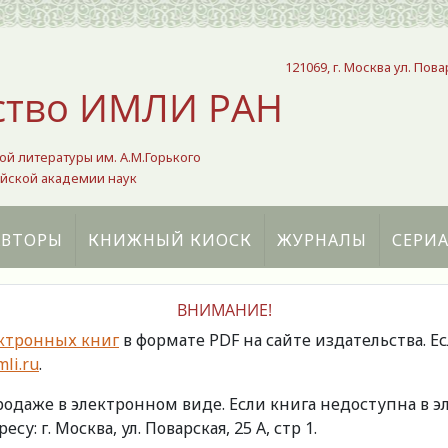
121069, г. Москва ул. Пова
ство ИМЛИ РАН
ой литературы им. А.М.Горького
йской академии наук
АВТОРЫ
КНИЖНЫЙ КИОСК
ЖУРНАЛЫ
СЕРИ
ВНИМАНИЕ!
ктронных книг
в формате PDF на сайте издательства. Е
li.ru
.
продаже в электронном виде. Если книга недоступна в
есу: г. Москва, ул. Поварская, 25 А, стр 1.