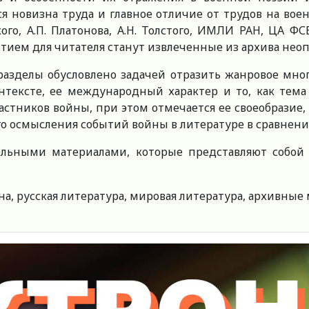
я новизна труда и главное отличие от трудов на воен
ого, А.П. Платонова, А.Н. Толстого, ИМЛИ РАН, ЦА 
ием для читателя станут извлеченные из архива неопу
 разделы обусловлено задачей отразить жанровое мно
тексте, ее международный характер и то, как тем
частников войны, при этом отмечается ее своеобразие
 осмысления событий войны в литературе в сравнении 
ельными материалами, которые представляют собой
а, русская литература, мировая литература, архивные