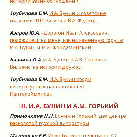
истории взаимоотношений
Трубилова Е.М.
И.А. Бунин и советские
писатели (В.П. Катаев и К.А. Федин)
Азаров Ю.А.
«Дорогой Иван Алексеевич,
положитесь на меня, как на каменную гору…»:
И.А. Бунин и И.И. Фондаминский
Казнина О.А.
И.А. Бунин и А.В. Тыркова-
Вильямс: из истории дружбы
Трубилова Е.М.
И.А. Бунин среди
литературных наставников Б.Г.
Пантелеймонова
III.
И.А. БУНИН И А.М. ГОРЬКИЙ
Примочкина Н.Н.
Бунин и Горький: два центра
расколотой русской литературы
Матевосян Е.Р.
Иван Бунин в переписке А.С.