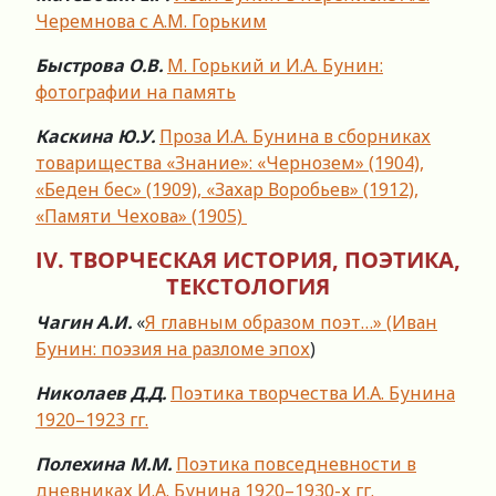
Черемнова с А.М. Горьким
Быстрова О.В.
М. Горький и И.А. Бунин:
фотографии на память
Каскина Ю.У.
Проза И.А. Бунина в сборниках
товарищества «Знание»: «Чернозем» (1904),
«Беден бес» (1909), «Захар Воробьев» (1912),
«Памяти Чехова» (1905)
IV.
ТВОРЧЕСКАЯ ИСТОРИЯ, ПОЭТИКА,
ТЕКСТОЛОГИЯ
Чагин А.И.
«
Я главным образом поэт…» (Иван
Бунин: поэзия на разломе эпох
)
Николаев Д.Д.
Поэтика творчества И.А. Бунина
1920–1923 гг.
Полехина М.М.
Поэтика повседневности в
дневниках И.А. Бунина 1920–1930-х гг.