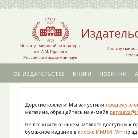
Выберите язык
Издатель
Институт мировой литературы
Институт миров
им. А.М. Горького
Росси
Российской академии наук
ОБ ИЗДАТЕЛЬСТВЕ
КНИГИ
НОВИНКИ
Дорогие коллеги! Мы запустили
продажу эле
магазина, обращайтесь на е-мейл
petyaeva@im
Не все книги в нашем каталоге доступны к 
бумажное издание в
киоске ИМЛИ РАН
по адр