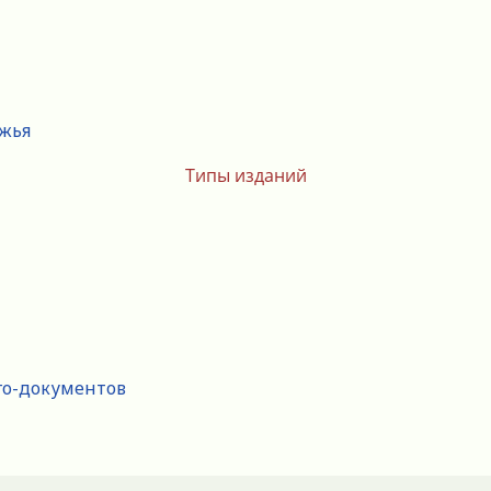
ежья
Типы изданий
го-документов