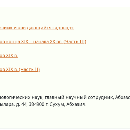
хазии» и «выдающийся садовод»
конца ХIХ – начала ХХ вв. (Часть III)
в ХIХ в.
ХIХ в. (Часть II)
логических наук, главный научный сотрудник, Абхаз
лара, д. 44, 384900 г. Сухум, Абхазия.