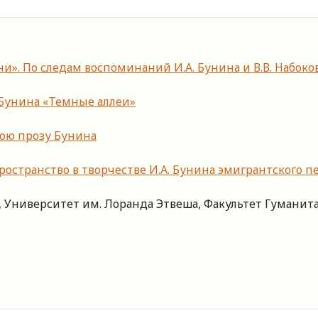
и». По следам воспоминаний И.А. Бунина и В.В. Набоко
 Бунина «Темные аллеи»
нюю прозу Бунина
ространство в творчестве И.А. Бунина эмигрантского п
Университет им. Лоранда Этвеша, Факультет Гуманитарн