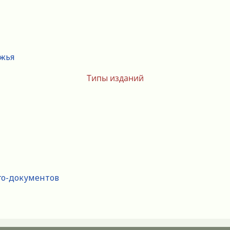
ежья
Типы изданий
го-документов