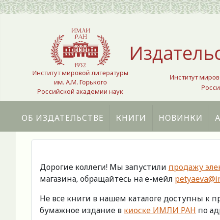
Выберите язык
Издатель
Институт мировой литературы
Институт миров
им. А.М. Горького
Росси
Российской академии наук
ОБ ИЗДАТЕЛЬСТВЕ
КНИГИ
НОВИНКИ
Дорогие коллеги! Мы запустили
продажу эле
магазина, обращайтесь на е-мейл
petyaeva@im
Не все книги в нашем каталоге доступны к 
бумажное издание в
киоске ИМЛИ РАН
по адр