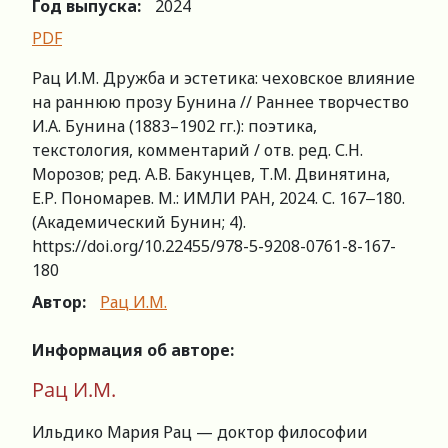
Год выпуска:
2024
PDF
Рац И.М. Дружба и эстетика: чеховское влияние
на раннюю прозу Бунина // Раннее творчество
И.А. Бунина (1883–1902 гг.): поэтика,
текстология, комментарий / отв. ред. С.Н.
Морозов; ред. А.В. Бакунцев, Т.М. Двинятина,
Е.Р. Пономарев. М.: ИМЛИ РАН, 2024. С. 167‒180.
(Академический Бунин; 4).
https://doi.org/10.22455/978-5-9208-0761-8-167-
180
Автор:
Рац И.М.
Информация об авторе:
Рац И.М.
Ильдико Мария Рац — доктор философии