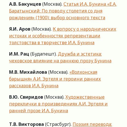
А.В. Бакунцев
(Москва).
Статья И.А. Бунина «Е.А.
Баратынский: По поводу столетия со дня
рождения» (1900): выбор основного текста
Я.И. Аров
(Москва).
К вопросу о народнических
истоках и особенностях репрезентации
толстовства в творчестве И.А. Бунина
И.М. Рац
(Будапешт).
Дружба и эстетика:
чеховское влияние на раннюю прозу Бунина
М.В. Михайлова
(Москва).
«Волхонская
барышня» А.И. Эртеля и героини ранних
рассказов И.А. Бунина
В.Ю. Свиридов
(Москва).
Художественные
переклички в произведениях А.И. Эртеля и
ранней прозе И.А. Бунина
Т.В. Викторова
(Страсбург).
Поэзия перевода: