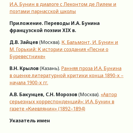
И.А. Бунин в диалоге с Леконтом де Лилем и
поэтами парнасской школы
Приложение. Переводы И.А. Бунина
французской поэзии XIX в.
Д.В. Зайцев
(Москва).
К. Бальмонт, И. Бунин и
М. Горький: К истории создания «Песни о
Буревестнике»
В.Н. Крылов
(Казань).
Ранняя проза И.А. Бунина
в оценке литературной критики конца 1890-х –
начала 1900-х гг.
А.В. Бакунцев, С.Н. Морозов
(Москва).
«Автор
серьезных корреспонденций»: И.А. Бунин в
газете «Киевлянин» (1892–1894)
Указатель имен