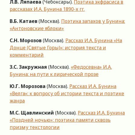
Л.В. Ляпаева
(Чебоксары).
Поэтика экфрасиса в
рассказах И.А. Бунина 1890-х гг.
В.Б. Катаев
(Москва).
Поэтика запахов у Бунина:
«Антоновские яблоки»
С.Н. Морозов
(Москва).
Рассказ И.А. Бунина «На
Донце (Святые Горы)»: история текста и
комментарий
З.С. Закружная
(Москва).
«Федосевна» И.А.
Бунина: на пути к лирической прозе
Ю.Г. Морозова
(Москва).
Рассказ И.А. Бунина
«Велга»: к вопросу об истории текста и поэтике
жанра
М.С. Щавлинский
(Москва).
Рассказ И.А. Бунина
«Поздней ночью»: поэтика памяти сквозь
призму текстологии