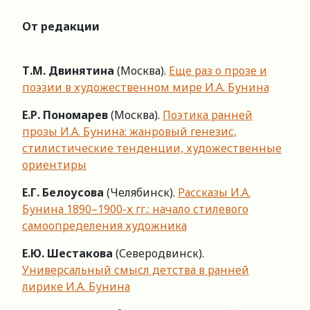
От редакции
Т.М. Двинятина
(Москва).
Еще раз о прозе и
поэзии в художественном мире И.А. Бунина
Е.Р. Пономарев
(Москва).
Поэтика ранней
прозы И.А. Бунина: жанровый генезис,
стилистические тенденции, художественные
ориентиры
Е.Г. Белоусова
(Челябинск).
Рассказы И.А.
Бунина 1890–1900-х гг.: начало стилевого
самоопределения художника
Е.Ю. Шестакова
(Северодвинск).
Универсальный смысл детства в ранней
лирике И.А. Бунина