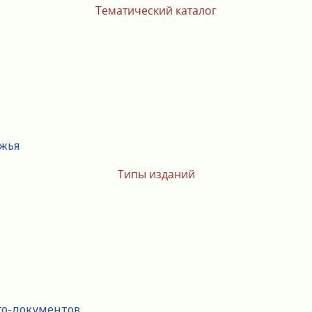
Тематический каталог
ежья
Типы изданий
го-документов