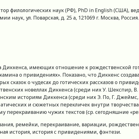
ор филологических наук (РФ), PhD in English (США), 
 наук, ул. Поварская, д. 25 а, 121069 г. Москва, Россия.
за Диккенса, имеющих отношение к рождественской готи
 камина о привидениях». Показано, что Диккенс созда
ых сказок о чудесах до готических рассказов о привид
енских новеллах Диккенса (среди них У. Шекспир, В. И
ским историям Диккенса (среди них Э. По, Г. Джеймс, К
матических и сюжетных перекличек внутри творчества 
у перекраиванию чужих текстов (ср. сегодняшние «ре
ания, ремейки, перекраивание, вариации, рождественс
ая история, история с привидениями, фэнтези.