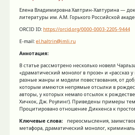
Елена Владимировна Халтрин-Халтурина — докт
литературы им. А.М. Горького Российской академии
ORCID ID:
https://orcid.org/0000-0003-2205-9444
E-mail:
el.haltrin@imli.ru
Аннотация:
В статье рассмотрено несколько новелл Чарль
«драматический монолог в прозе» и «рассказ у
разные жанры и модели повествования, от добр
которым имеются непрямые отсылки в рождеств
авторы, у которых немало отсылок к рождествен
Хичкок, Дж. Роулинг). Приведены примеры те
Процитировано отношение Диккенса к простом
Ключевые слова:
переосмысления, заимствов
метафора, драматический монолог, криминальн