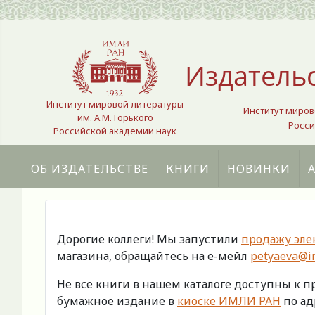
Выберите язык
Издатель
Институт мировой литературы
Институт миров
им. А.М. Горького
Росси
Российской академии наук
ОБ ИЗДАТЕЛЬСТВЕ
КНИГИ
НОВИНКИ
Дорогие коллеги! Мы запустили
продажу эле
магазина, обращайтесь на е-мейл
petyaeva@im
Не все книги в нашем каталоге доступны к 
бумажное издание в
киоске ИМЛИ РАН
по адр