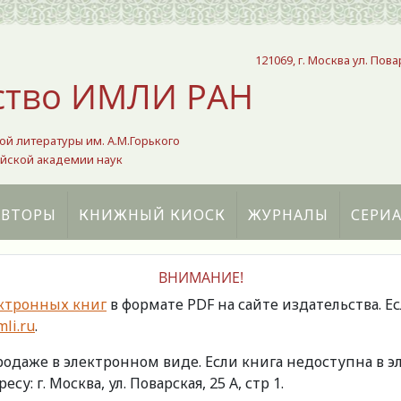
121069, г. Москва ул. Пова
ство ИМЛИ РАН
ой литературы им. А.М.Горького
йской академии наук
АВТОРЫ
КНИЖНЫЙ КИОСК
ЖУРНАЛЫ
СЕРИ
ВНИМАНИЕ!
ктронных книг
в формате PDF на сайте издательства. Е
li.ru
.
продаже в электронном виде. Если книга недоступна в
есу: г. Москва, ул. Поварская, 25 А, стр 1.