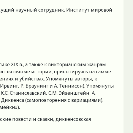
ведущий научный сотрудник, Институт мировой
ке XIX в., а также к викторианским жанрам
вал святочные истории, ориентируясь на самые
ениях и убийствах. Упомянуты авторы, к
рвинг, Р. Браунинг и А. Теннисон). Упомянуты
.С. Станиславский, С.М. Эйзенштейн, А.
Диккенса (самоповторения с вариациями).
мейки»).
кие повести и сказки, диккенсовская