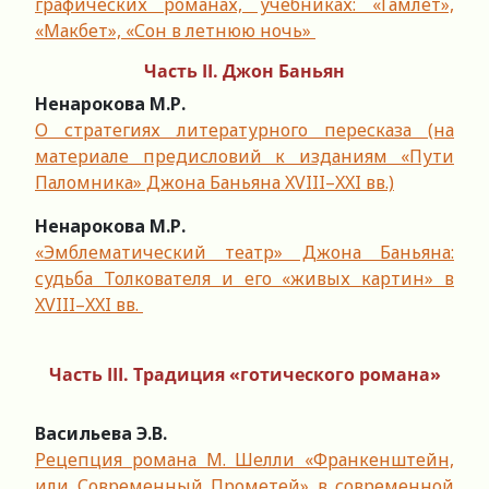
графических романах, учебниках: «Гамлет»,
«Макбет», «Сон в летнюю ночь»
Часть II.
Джон Баньян
Ненарокова М.Р.
О стратегиях литературного пересказа (на
материале предисловий к изданиям «Пути
Паломника» Джона Баньяна XVIII–XXI вв.)
Ненарокова М.Р.
«Эмблематический театр» Джона Баньяна:
судьба Толкователя и его «живых картин» в
XVIII–XXI вв.
Часть III.
Традиция «готического романа»
Васильева Э.В.
Рецепция романа М. Шелли «Франкенштейн,
или Современный Прометей» в современной