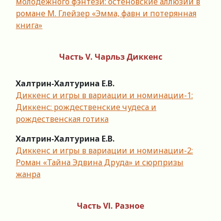
молодежного фэнтези: остеновские аллюзии в
романе М. Глейзер «Эмма, фавн и потерянная
книга»
Часть V.
Чарльз Диккенс
Халтрин-Халтурина Е.В.
Диккенс и игры в вариации и номинации-1:
Диккенс: рождественские чудеса и
рождественская готика
Халтрин-Халтурина Е.В.
Диккенс и игры в вариации и номинации-2:
Роман «Тайна Эдвина Друда» и сюрпризы
жанра
Часть VI.
Разное