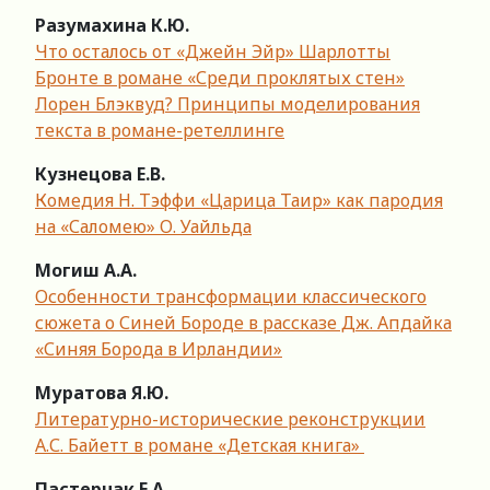
Разумахина К.Ю.
Что осталось от «Джейн Эйр» Шарлотты
Бронте в романе «Среди проклятых стен»
Лорен Блэквуд? Принципы моделирования
текста в романе-ретеллинге
Кузнецова Е.В.
Комедия Н. Тэффи «Царица Таир» как пародия
на «Саломею» О. Уайльда
Могиш А.А.
Особенности трансформации классического
сюжета о Синей Бороде в рассказе Дж. Апдайка
«Синяя Борода в Ирландии»
Муратова Я.Ю.
Литературно-исторические реконструкции
А.С. Байетт в романе «Детская книга»
Пастернак Е.А.