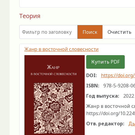
Теория
Фильтр по заголовку
Поиск
Очистить
Жанр в восточной словесности
Купить PDF
DOI:
https://doi.or
ISBN:
978-5-9208-0
Год выпуска:
2022
Жанр в восточной сл
https://doi.org/10.2
Отв. редактор:
Дь