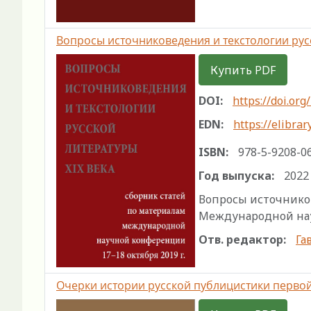
Вопросы источниковедения и текстологии рус
Купить PDF
DOI:
https://doi.or
EDN:
https://elibra
ISBN:
978-5-9208-0
Год выпуска:
2022
Вопросы источников
Международной научн
Отв. редактор:
Га
Очерки истории русской публицистики первой 