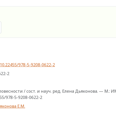
g/10.22455/978-5-9208-0622-2
622-2
овесности / сост. и науч. ред. Елена Дьяконова. — М.: И
2455/978-5-9208-0622-2
яконова Е.М.