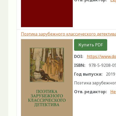
Поэтика зарубежного классического детектив
Купить PDF
DOI:
https://www.do
ISBN:
978-5-9208-0
Год выпуска:
2019
Поэтика зарубежного
Отв. редактор:
Не