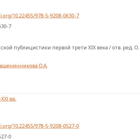
i.org/10.22455/978-5-9208-0630-7
630-7
кой публицистики первой трети XIX века / отв. ред. О
ашенинникова О.А.
XXI вв.
i.org/10.22455/978-5-9208-0527-0
527-0