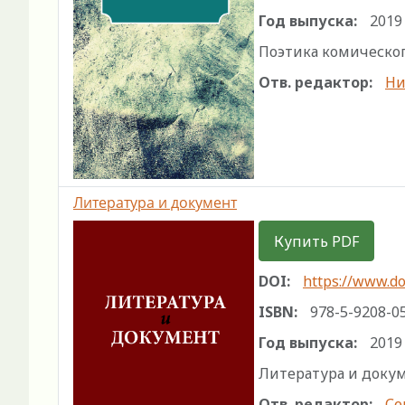
Год выпуска:
2019
Поэтика комического 
Отв. редактор:
Ни
Литература и документ
Купить PDF
DOI:
https://www.do
ISBN:
978-5-9208-0
Год выпуска:
2019
Литература и докумен
Отв. редактор:
Се