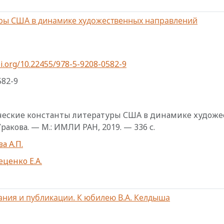
уры США в динамике художественных направлений
i.org/10.22455/978-5-9208-0582-9
582-9
еские константы литературы США в динамике художеств
Уракова. — М.: ИМЛИ РАН, 2019. — 336 с.
а А.П.
еценко Е.А.
ания и публикации. К юбилею В.А. Келдыша