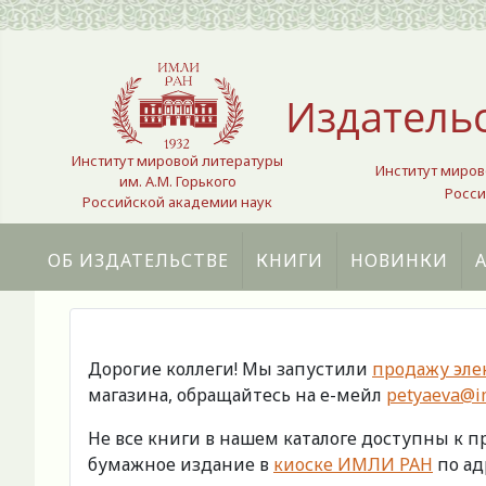
Выберите язык
Издатель
Институт мировой литературы
Институт миров
им. А.М. Горького
Росси
Российской академии наук
ОБ ИЗДАТЕЛЬСТВЕ
КНИГИ
НОВИНКИ
Дорогие коллеги! Мы запустили
продажу эле
магазина, обращайтесь на е-мейл
petyaeva@im
Не все книги в нашем каталоге доступны к 
бумажное издание в
киоске ИМЛИ РАН
по адр