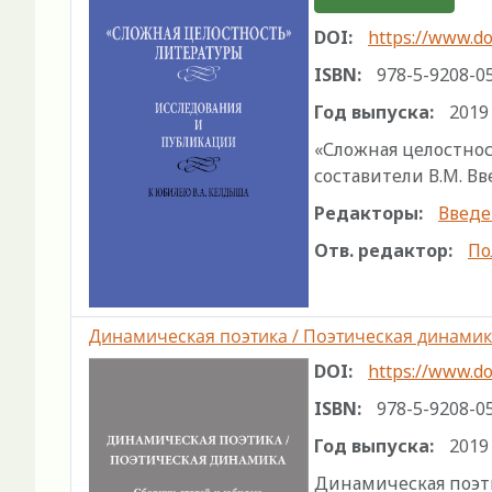
DOI:
https://www.do
ISBN:
978-5-9208-0
Год выпуска:
2019
«Сложная целостност
составители В.М. Вве
Редакторы:
Введе
Отв. редактор:
По
Динамическая поэтика / Поэтическая динами
DOI:
https://www.do
ISBN:
978-5-9208-0
Год выпуска:
2019
Динамическая поэти