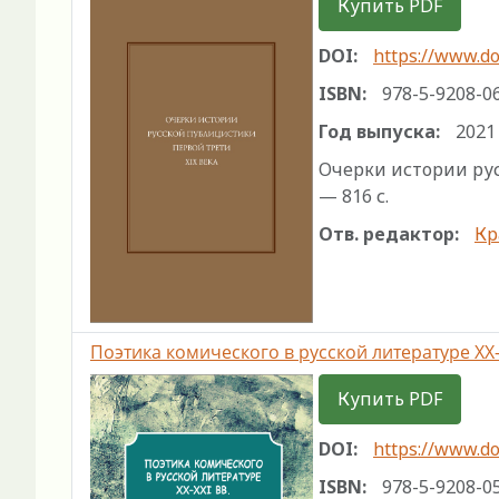
Купить PDF
DOI:
https://www.do
ISBN:
978-5-9208-0
Год выпуска:
2021
Очерки истории русс
— 816 с.
Отв. редактор:
Кр
Поэтика комического в русской литературе XX–
Купить PDF
DOI:
https://www.do
ISBN:
978-5-9208-0