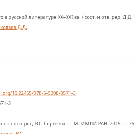
в русской литературе XX–XXI вв. / сост. и отв. ред. Д.Д.
колаев Д.Д.
i.org/10.22455/978-5-9208-0571-3
571-3
т / отв. ред. В.С. Сергеева. — М.: ИМЛИ РАН, 2019. — 368
ргеева В.С.