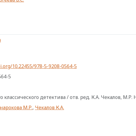
а
i.org/10.22455/978-5-9208-0564-5
564-5
 классического детектива / отв. ред. К.А. Чекалов, М.Р. 
нарокова М.Р.
,
Чекалов К.А.