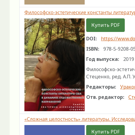
Философско-эстетические константы литерат
Купить PDF
DOI:
https://www.do
ISBN:
978-5-9208-0
Год выпуска:
2019
Философско-эстетич
Стеценко, ред. А.П. 
Редакторы:
Ураков
Отв. редактор:
Ст
«Сложная целостность» литературы. Исследов
Купить PDF