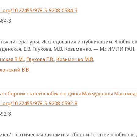
i.org/10.22455/978-5-9208-0584-3
584-3
ь» литературы. Исследования и публикации. К юбилею В.
денская, Е.В. Глухова, М.В. Козьменко. — М.: ИМЛИ РАН, 
нская В.М.
,
Глухова Е.В.
,
Козьменко М.В.
лонский В.В.
ка: сборник статей к юбилею Дины Махмудовны Магомед
i.org/10.22455/978-5-9208-0592-8
592-8
ка / Поэтическая динамика: сборник статей к юбилею