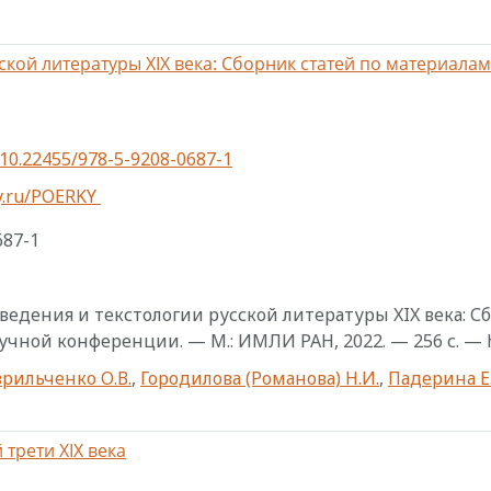
ской литературы XIX века: Сборник статей по материа
g/10.22455/978-5-9208-0687-1
ry.ru/POERKY
687-1
едения и текстологии русской литературы XIX века: С
ой конференции. — М.: ИМЛИ РАН, 2022. — 256 с. — http
врильченко О.В.
,
Городилова (Романова) Н.И.
,
Падерина Е.
трети XIX века