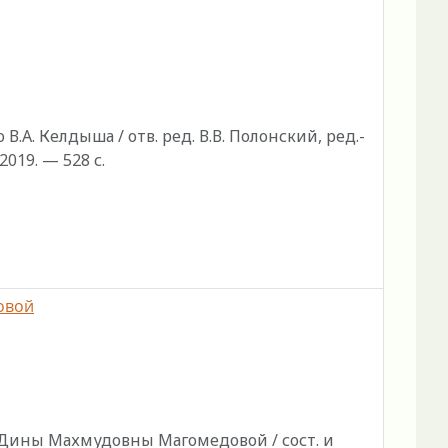
А. Келдыша / отв. ред. В.В. Полонский, ред.-
2019. — 528 с.
овой
 Дины Махмудовны Магомедовой / сост. и