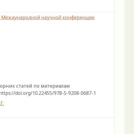
лам Международной научной конференции
борник статей по материалам
s://doi.org/10.22455/978-5-9208-0687-1
Г.