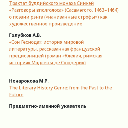
Трактат буддийского монаха Синкэй
«Разговоры вполголоса» (Сасамэгото, 1463–1464)
о поэзии рэнга («нанизанные строфы») как
художественное произведение
Голубков А.В.
«Сон Гесиода»: история мировой
литературы, рассказанная французской
прециозницей (роман «Клелия, римская
история» Мадлены де Скюдери»)
Ненарокова
М
.
Р
.
The Literary History Genre: from the Past to the
Future
Предметно
-
именной
ук
азатель