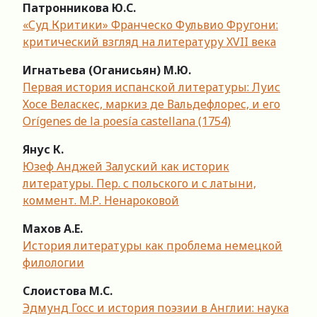
Патронникова Ю.С.
«Суд Критики» Франческо Фульвио Фругони:
критический взгляд на литературу XVII века
Игнатьева (Оганисьян) М.Ю.
Первая история испанской литературы: Луис
Хосе Веласкес, маркиз де Вальдефлорес, и его
Orígenes de la poesía castellana (1754)
Янус К.
Юзеф Анджей Залуский как историк
литературы. Пер. с польского и с латыни,
коммент. М.Р. Ненароковой
Махов А.Е.
История литературы как проблема немецкой
филологии
Слоистова М.С.
Эдмунд Госс и история поэзии в Англии: наука