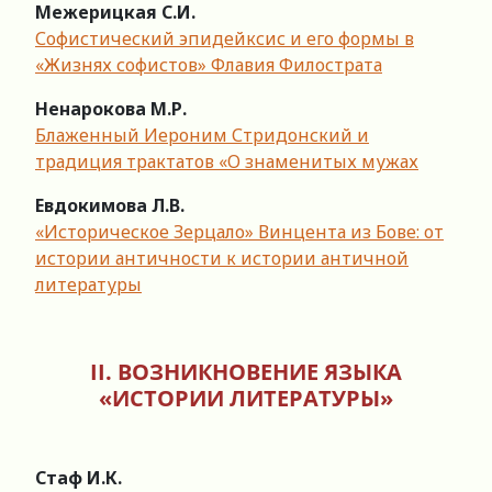
Межерицкая С.И.
Софистический эпидейксис и его формы в
«Жизнях софистов» Флавия Филострата
Ненарокова М.Р.
Блаженный Иероним Стридонский и
традиция трактатов «О знаменитых мужах
Евдокимова Л.В.
«Историческое Зерцало» Винцента из Бове: от
истории античности к истории античной
литературы
II. ВОЗНИКНОВЕНИЕ ЯЗЫКА
«ИСТОРИИ ЛИТЕРАТУРЫ»
Стаф И.К.