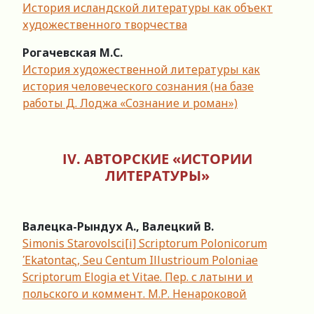
История исландской литературы как объект
художественного творчества
Рогачевская М.С.
История художественной литературы как
история человеческого сознания (на базе
работы Д. Лоджа «Сознание и роман»)
IV.
АВТОРСКИЕ
«
ИСТОРИИ
ЛИТЕРАТУРЫ
»
Валецка
-
Рындух
А
.,
Валецкий
В
.
Simonis Starovolsci[i] Scriptorum Polonicorum
Έkatontaς, Seu Centum Illustrioum Poloniae
Scriptorum Elogia et Vitae. Пер. с латыни и
польского и коммент. М.Р. Ненароковой