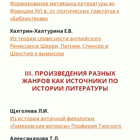
Формирование метаязыка литературы во
Франции XVI в.: от поэтических трактатов к
«Библиотекам»
Халтрин-Халтурина Е.В.
Из теории словесности английского
Ренессанса: Шерри, Патнем, Спенсер и
Шекспир о вымыслах
III. ПРОИЗВЕДЕНИЯ РАЗНЫХ
ЖАНРОВ КАК ИСТОЧНИКИ ПО
ИСТОРИИ ЛИТЕРАТУРЫ
Щеголева Л.И.
Из истории античной филологии:
«Гомеровские вопросы» Порфирия Тирского
Александрова Т.Л.